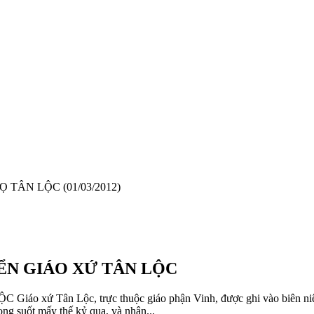
HỌ TÂN LỘC
(01/03/2012)
ỂN GIÁO XỨ TÂN LỘC
n Lộc, trực thuộc giáo phận Vinh, được ghi vào biên niên sử c
ong suốt mấy thế kỷ qua, và nhận...