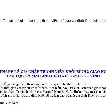
ức thánh lễ gia nhập thêm thành viên mới vào gia đình Khôi Bình quố
THÁNH LỄ GIA NHẬP THÀNH VIÊN KHÔI BÌNH 2 GIÁO H
TÂN LỘC VÀ MAI LĨNH GIÁO XỨ TÂN LỘC – VINH
h lễ gia nhập thêm thành viên mới vào gia đình Khôi Bình quốc tế.
t thời gian dài tập sự và thử thách, tìm hiểu, nay Đại diện Ban quản gia Khôi
hức gia nhập. Trước thánh lễ cha Martinô Nguyễn Xuân Hoàng thay mặt cho đấn
ai Lĩnh gia nhập vào gia đình Khôi Bình, làm cho bộ mặt gia đình Khôi Bình t
ình Việt Nam.