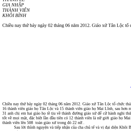
GIA NHẬP
THÀNH VIÊN
KHÔI BÌNH
Chiều nay thứ bảy ngày 02 tháng 06 năm 2012. Giáo xứ Tân Lộc tổ ch
Chiều nay thứ bảy ngày 02 tháng 06 năm 2012. Giáo xứ Tân Lộc tổ chức thán
16 thành viên giáo họ Tân Lộc và 15 thành viên giáo họ Mai Lĩnh, sau hơn mộ
31 anh chị em hai giáo họ tề tịu về thánh đường giáo xứ để cử hành nghi t
tốt về mọi mặt, đặc biệt lần đầu tiên có 12 thành viên là nữ giới giáo họ M
thành viên lên 508 toàn giáo xứ trong đó 22 nữ..
Sau lời thỉnh nguyện và tiếp nhận của cha chủ tế và vị đại diện Khôi B