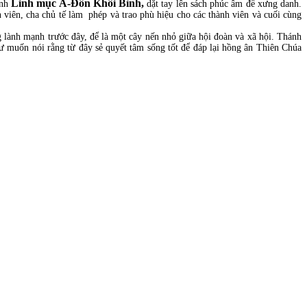
Linh mục A-Đôn Khôi Bình,
nh
dặt tay lên sách phúc âm để xưng danh.
n viên, cha chủ tế làm phép và trao phù hiệu cho các thành viên và cuối cùng
g lành mạnh trước đây, để là một cây nến nhỏ giữa hội đoàn và xã hội. Thánh
ư muốn nói rằng từ đây sẻ quyết tâm sống tốt để đáp lại hồng ân Thiên Chúa