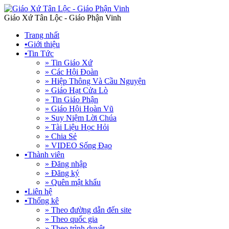
Giáo Xứ Tân Lộc - Giáo Phận Vinh
Trang nhất
•
Giới thiệu
•
Tin Tức
» Tin Giáo Xứ
» Các Hội Đoàn
» Hiệp Thông Và Cầu Nguyện
» Giáo Hạt Cửa Lò
» Tin Giáo Phận
» Giáo Hội Hoàn Vũ
» Suy Niệm Lời Chúa
» Tài Liệu Học Hỏi
» Chia Sẻ
» VIDEO Sống Đạo
•
Thành viên
» Đăng nhập
» Đăng ký
» Quên mật khẩu
•
Liên hệ
•
Thống kê
» Theo đường dẫn đến site
» Theo quốc gia
» Theo trình duyệt