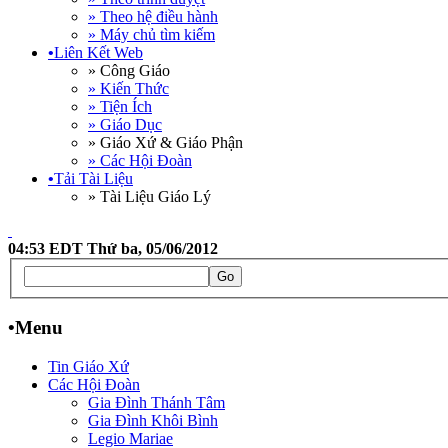
» Theo hệ điều hành
» Máy chủ tìm kiếm
•
Liên Kết Web
» Công Giáo
» Kiến Thức
» Tiện Ích
» Giáo Dục
» Giáo Xứ & Giáo Phận
» Các Hội Đoàn
•
Tải Tài Liệu
» Tài Liệu Giáo Lý
04:53 EDT Thứ ba, 05/06/2012
•
Menu
Tin Giáo Xứ
Các Hội Đoàn
Gia Đình Thánh Tâm
Gia Đình Khôi Bình
Legio Mariae