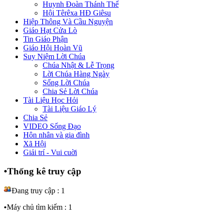
Huynh Đoàn Thánh Thể
Hội Têrêxa HĐ Giêsu
Hiệp Thông Và Cầu Nguyện
Giáo Hạt Cửa Lò
Tin Giáo Phận
Giáo Hội Hoàn Vũ
Suy Niệm Lời Chúa
Chúa Nhật & Lễ Trọng
Lời Chúa Hàng Ngày
Sống Lời Chúa
Chia Sẻ Lời Chúa
Tài Liệu Học Hỏi
Tài Liệu Giáo Lý
Chia Sẻ
VIDEO Sống Đạo
Hôn nhân và gia đình
Xã Hội
Giải trí - Vui cuời
•
Thống kê truy cập
Đang truy cập : 1
•
Máy chủ tìm kiếm : 1