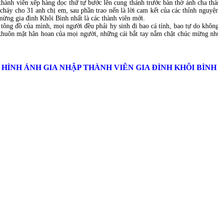
ành viên xếp hàng dọc thứ tự bước lên cung thánh trước bàn thờ ảnh cha thá
n cháy cho 31 anh chị em, sau phần trao nến là lời cam kết của các thỉnh nguyệ
mừng gia đình Khôi Bình nhất là các thành viên mới.
 tông đồ của mình, mọi người đều phải hy sinh đi bao cá tính, bao tự do khôn
ên khuôn mặt hân hoan của mọi người, những cái bắt tay nắm chặt chúc mừng nh
HÌNH ẢNH GIA NHẬP THÀNH VIÊN GIA ĐÌNH KHÔI BÌNH