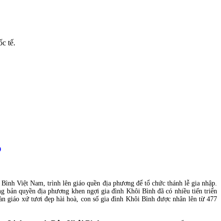
c tế.
Ọ
 Bình Việt Nam, trình lên giáo quền địa phương để tổ chức thánh lễ gia nhập.
g bản quyền địa phương khen ngợi gia đình Khôi Bình đã có nhiều tiến triển
oàn giáo xứ tươi đẹp hài hoà, con số gia đình Khôi Bình được nhân lên từ 477