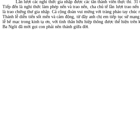
Lần lượt các nghi thức gia nhập được các tân thành viên thực thi. 31 th
Tiếp đến là nghi thức làm phép nến và trao nến, cha chủ tế lần lượt trao nế
là trao chứng thư gia nhập. Cả cộng đoàn vui mừng với tràng pháo tay chúc 
Thánh lễ diễn tiến sốt mến và cảm động, từ đây anh chị em tiếp tục sứ mạng
lễ bế mạc trong kinh tạ ơn, với tình thân hữu hiệp thông được thể hiện tr
Ba Ngôi đã mời gọi con phải nên thánh giữa đời.