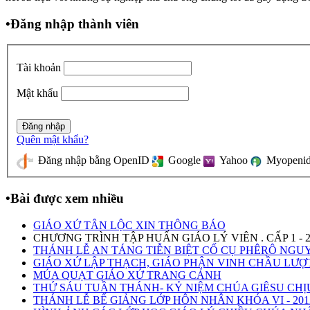
•
Đăng nhập thành viên
Tài khoản
Mật khẩu
Quên mật khẩu?
Đăng nhập bằng OpenID
Google
Yahoo
Myopeni
•
Bài được xem nhiều
GIÁO XỨ TÂN LỘC XIN THÔNG BÁO
CHƯƠNG TRÌNH TẬP HUẤN GIÁO LÝ VIÊN . CẤP 1 - 2
THÁNH LỄ AN TÁNG TIỄN BIỆT CỐ CỤ PHÊRÔ NG
GIÁO XỨ LẬP THẠCH, GIÁO PHẬN VINH CHẦU LƯỢ
MÚA QUẠT GIÁO XỨ TRANG CẢNH
THỨ SÁU TUẦN THÁNH- KỶ NIỆM CHÚA GIÊSU CHỊ
THÁNH LỄ BẾ GIẢNG LỚP HÔN NHÂN KHÓA VI - 201