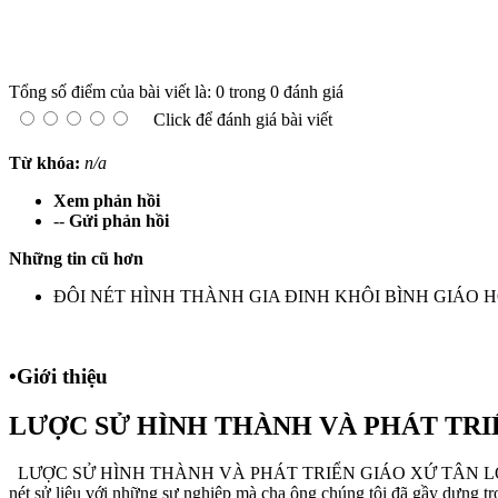
Tổng số điểm của bài viết là: 0 trong 0 đánh giá
Click để đánh giá bài viết
Từ khóa:
n/a
Xem phản hồi
--
Gửi phản hồi
Những tin cũ hơn
ĐÔI NÉT HÌNH THÀNH GIA ĐINH KHÔI BÌNH GIÁO 
•
Giới thiệu
LƯỢC SỬ HÌNH THÀNH VÀ PHÁT TRI
LƯỢC SỬ HÌNH THÀNH VÀ PHÁT TRIỂN GIÁO XỨ TÂN LỘC Giáo xứ Tâ
nét sử liệu với những sự nghiệp mà cha ông chúng tôi đã gầy dựng tr