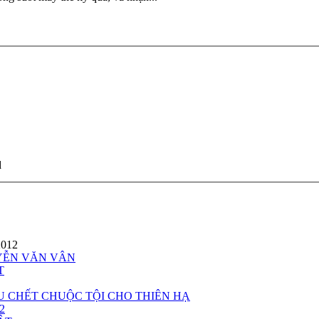
d
012
UYỄN VĂN VÂN
T
U CHẾT CHUỘC TỘI CHO THIÊN HẠ
2