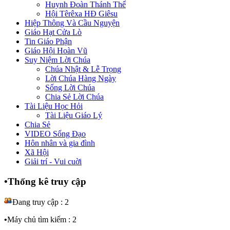
Huynh Đoàn Thánh Thể
Hội Têrêxa HĐ Giêsu
Hiệp Thông Và Cầu Nguyện
Giáo Hạt Cửa Lò
Tin Giáo Phận
Giáo Hội Hoàn Vũ
Suy Niệm Lời Chúa
Chúa Nhật & Lễ Trọng
Lời Chúa Hàng Ngày
Sống Lời Chúa
Chia Sẻ Lời Chúa
Tài Liệu Học Hỏi
Tài Liệu Giáo Lý
Chia Sẻ
VIDEO Sống Đạo
Hôn nhân và gia đình
Xã Hội
Giải trí - Vui cuời
•
Thống kê truy cập
Đang truy cập : 2
•
Máy chủ tìm kiếm : 2