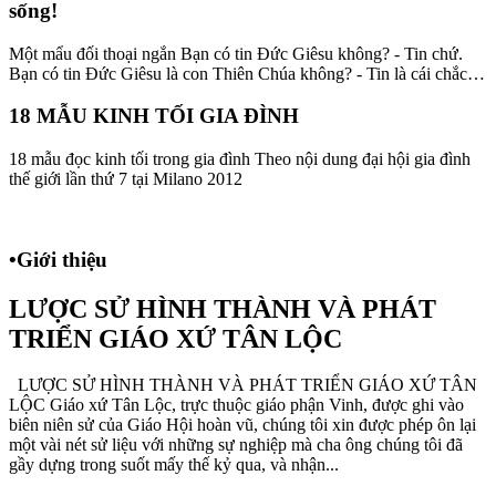
sống!
Một mẩu đối thoại ngắn Bạn có tin Đức Giêsu không? - Tin chứ.
Bạn có tin Đức Giêsu là con Thiên Chúa không? - Tin là cái chắc…
18 MẪU KINH TỐI GIA ĐÌNH
18 mẫu đọc kinh tối trong gia đình Theo nội dung đại hội gia đình
thế giới lần thứ 7 tại Milano 2012
•
Giới thiệu
LƯỢC SỬ HÌNH THÀNH VÀ PHÁT
TRIỂN GIÁO XỨ TÂN LỘC
LƯỢC SỬ HÌNH THÀNH VÀ PHÁT TRIỂN GIÁO XỨ TÂN
LỘC Giáo xứ Tân Lộc, trực thuộc giáo phận Vinh, được ghi vào
biên niên sử của Giáo Hội hoàn vũ, chúng tôi xin được phép ôn lại
một vài nét sử liệu với những sự nghiệp mà cha ông chúng tôi đã
gầy dựng trong suốt mấy thế kỷ qua, và nhận...