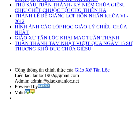
THỨ SÁU TUẦN THÁNH- KỶ NIỆM CHÚA GIÊSU
CHỊU CHẾT CHUỘC TỘI CHO THIÊN HẠ
THÁNH LỄ BẾ GIẢNG LỚP HÔN NHÂN KHÓA VI -
2012
HÌNH ẢNH CÁC LỚP HỌC GIÁO LÝ CHIỀU CHÚA
NHẬT
GIÁO XỨ TÂN LỘC KHAI MẠC TUẦN THÁNH
TUẦN THÁNH TAM NHẬT VƯỢT QUA NGẮM 15 SỰ
THƯƠNG KHÓ ĐỨC CHÚA GIÊSU
Cổng thông tin chính thức của
Giáo Xứ Tân Lộc
Liên lạc:
tanloc1902@gmail.com
Admin:
admin@giaoxutanloc.net
Powered by
Valid