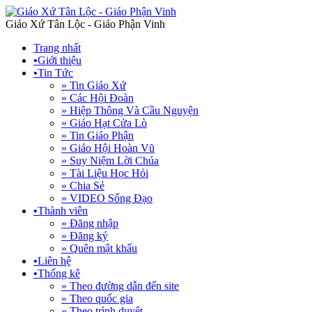
Giáo Xứ Tân Lộc - Giáo Phận Vinh
Trang nhất
•
Giới thiệu
•
Tin Tức
» Tin Giáo Xứ
» Các Hội Đoàn
» Hiệp Thông Và Cầu Nguyện
» Giáo Hạt Cửa Lò
» Tin Giáo Phận
» Giáo Hội Hoàn Vũ
» Suy Niệm Lời Chúa
» Tài Liệu Học Hỏi
» Chia Sẻ
» VIDEO Sống Đạo
•
Thành viên
» Đăng nhập
» Đăng ký
» Quên mật khẩu
•
Liên hệ
•
Thống kê
» Theo đường dẫn đến site
» Theo quốc gia
» Theo trình duyệt