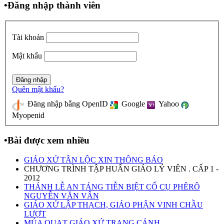
•
Đăng nhập thành viên
Tài khoản
Mật khẩu
Quên mật khẩu?
Đăng nhập bằng OpenID
Google
Yahoo
Myopenid
•
Bài được xem nhiều
GIÁO XỨ TÂN LỘC XIN THÔNG BÁO
CHƯƠNG TRÌNH TẬP HUẤN GIÁO LÝ VIÊN . CẤP 1 -
2012
THÁNH LỄ AN TÁNG TIỄN BIỆT CỐ CỤ PHÊRÔ
NGUYỄN VĂN VÂN
GIÁO XỨ LẬP THẠCH, GIÁO PHẬN VINH CHẦU
LƯỢT
MÚA QUẠT GIÁO XỨ TRANG CẢNH