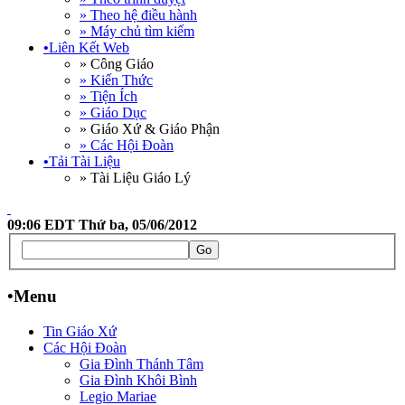
» Theo hệ điều hành
» Máy chủ tìm kiếm
•
Liên Kết Web
» Công Giáo
» Kiến Thức
» Tiện Ích
» Giáo Dục
» Giáo Xứ & Giáo Phận
» Các Hội Đoàn
•
Tải Tài Liệu
» Tài Liệu Giáo Lý
09:06 EDT Thứ ba, 05/06/2012
•
Menu
Tin Giáo Xứ
Các Hội Đoàn
Gia Đình Thánh Tâm
Gia Đình Khôi Bình
Legio Mariae