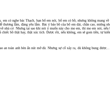
n, em có nghe bác Thạch, bạn bố em nói, bố em có bồ, nhưng không mang về n
 dễ thương lắm, đáng yêu lắm. Bác ý bảo bồ của bố em dài, chân cao, miệng nhỏ
ề nhà cơ. Nhưng tại sao khi nói ý muốn này cho mẹ em, thì mẹ em nói, nếu 
 chiếc bồ thật hay, thật xúc tích. Được rồi, nếu không, em sẽ gom tiền, tự kiế
cao an toàn anh bèn ấn nút mở dù. Nhưng sự cố xảy ra, dù không bung được..