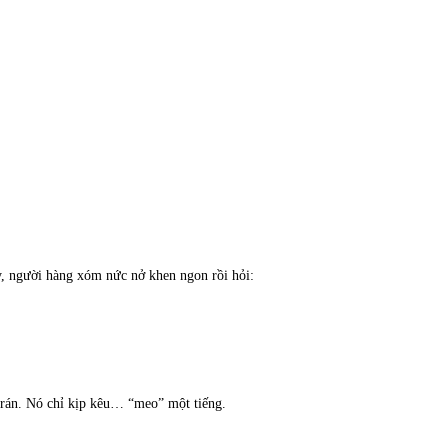
, người hàng xóm nức nở khen ngon rồi hỏi:
 trán. Nó chỉ kịp kêu… “meo” một tiếng.