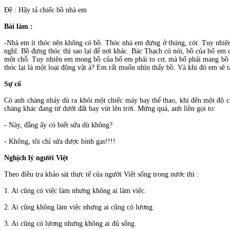
Ðề : Hãy tả chiếc bồ nhà em
B
à
i l
à
m :
-Nhà em ít thóc nên không có bồ. Thóc nhà em đựng ở thúng, cót. Tuy nhiê
nghĩ: Bồ đựng thóc thì sao lại để nơi khác. Bác Thạch có nói, bồ của bố em
một chỗ. Tuy nhiên em mong bồ của bố em phải to cơ, mà bố phải mang bồ v
thóc lại là một loại động vật à? Em rất muốn nhìn thấy bồ. Và khi đó em sẽ tả
Sự cố
Có anh chàng nhảy dù ra khỏi một chiếc máy bay thể thao, khi đến một độ 
chàng khác đang từ dưới đất bay vút lên trời. Mừng quá, anh liền gọi to:
- Này, đằng ấy có biết sửa dù không?
- Không, tôi chỉ sửa được bình gas!!!!
Nghịch lý người Việt
Theo điều tra khảo sát thực tế của người Việt sống trong nước thì :
1. Ai cũng có việc làm nhưng không ai làm việc.
2. Ai cũng không làm việc nhưng ai cũng có lương.
3. Ai cũng có lương nhưng không ai đủ sống.