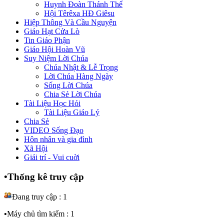
Huynh Đoàn Thánh Thể
Hội Têrêxa HĐ Giêsu
Hiệp Thông Và Cầu Nguyện
Giáo Hạt Cửa Lò
Tin Giáo Phận
Giáo Hội Hoàn Vũ
Suy Niệm Lời Chúa
Chúa Nhật & Lễ Trọng
Lời Chúa Hàng Ngày
Sống Lời Chúa
Chia Sẻ Lời Chúa
Tài Liệu Học Hỏi
Tài Liệu Giáo Lý
Chia Sẻ
VIDEO Sống Đạo
Hôn nhân và gia đình
Xã Hội
Giải trí - Vui cuời
•
Thống kê truy cập
Đang truy cập : 1
•
Máy chủ tìm kiếm : 1