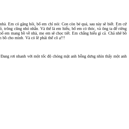
hà. Em có gặng hỏi, bố em chỉ nói: Con còn bé quá, sau này sẽ biết. Em cứ
, trông cũng nhỏ nhắn. Và thế là em hiểu, bố em có thóc, và ông ta để riêng
bố em mang bồ về nhà, mẹ em sẽ chọc tiết. Em chẳng hiểu gì cả. Chả nhẽ bồ
m bồ cho mình. Và có lẽ phải thế cô ạ!!!
. Đang rơi nhanh với một tốc độ chóng mặt anh bỗng dưng nhìn thấy một anh