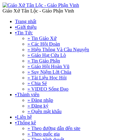
Giáo Xứ Tân Lộc - Giáo Phận Vinh
Trang nhất
•
Giới thiệu
•
Tin Tức
» Tin Giáo Xứ
» Các Hội Đoàn
» Hiệp Thông Và Cầu Nguyện
» Giáo Hạt Cửa Lò
» Tin Giáo Phận
» Giáo Hội Hoàn Vũ
» Suy Niệm Lời Chúa
» Tài Liệu Học Hỏi
» Chia Sẻ
» VIDEO Sống Đạo
•
Thành viên
» Đăng nhập
» Đăng ký
» Quên mật khẩu
•
Liên hệ
•
Thống kê
» Theo đường dẫn đến site
» Theo quốc gia
» Theo trình duyệt