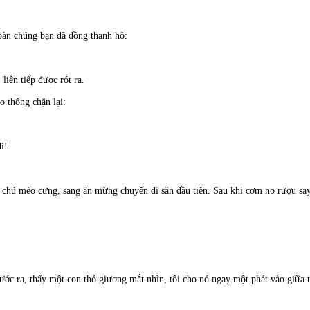
bàn chúng bạn đã đồng thanh hô:
 liên tiếp được rót ra.
o thông chặn lại:
i!
chú mèo cưng, sang ăn mừng chuyến đi săn đầu tiên. Sau khi cơm no rượu say
bước ra, thấy một con thỏ giương mắt nhìn, tôi cho nó ngay một phát vào giữa