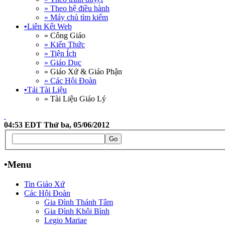
» Theo hệ điều hành
» Máy chủ tìm kiếm
•
Liên Kết Web
» Công Giáo
» Kiến Thức
» Tiện Ích
» Giáo Dục
» Giáo Xứ & Giáo Phận
» Các Hội Đoàn
•
Tải Tài Liệu
» Tài Liệu Giáo Lý
04:53 EDT Thứ ba, 05/06/2012
•
Menu
Tin Giáo Xứ
Các Hội Đoàn
Gia Đình Thánh Tâm
Gia Đình Khôi Bình
Legio Mariae