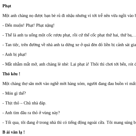
Phạt
Một anh chàng nọ được bạn bè rủ đi nhậu nhưng vì tới trễ nên vừa ngồi vào 
- Đến muộn! Phạt! Phạt nặng!
- Thế là anh ta uống một cốc rượu phạt, rồi cứ thế cốc phạt thứ hai, thứ ba,...
- Tan tiệc, trên đường về nhà anh ta dừng xe ở quá đèn đỏ liền bị cảnh sát gia
- Anh bị phạt!
- Mắt nhắm mắt mở, anh chàng lè nhè: Lại phạt à! Thôi thì chơi tới bến, rót đ
Thỏ kêu !
Một chàng thợ săn mới vào nghề mời hàng xóm, người đang đau buồn vì mất 
- Món gì thế?
- Thịt thỏ – Chủ nhà đáp.
- Anh tìm đâu ra thỏ ở vùng này?
- Tối qua, tôi đang ở trong nhà thì có tiếng động ngoài cửa. Tôi mang súng 
B ài văn lạ !