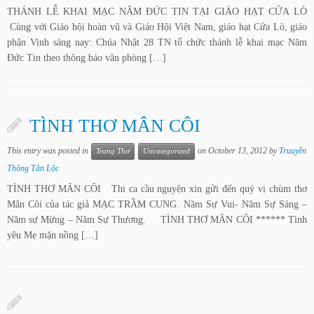
THÁNH LỄ KHAI MẠC NĂM ĐỨC TIN TẠI GIÁO HẠT CỬA LÒ
Cùng với Giáo hội hoàn vũ và Giáo Hội Việt Nam, giáo hạt Cửa Lò, giáo
phận Vinh sáng nay: Chúa Nhật 28 TN tổ chức thánh lễ khai mạc Năm
Đức Tin theo thông báo văn phòng […]
TÌNH THƠ MÂN CÔI
This entry was posted in
on
October 13, 2012
by
Truuyền
Trang Thơ
Uncategorized
Thông Tân Lộc
TÌNH THƠ MÂN CÔI Thi ca cầu nguyện xin gửi đến quý vị chùm thơ
Mân Côi của tác giả MẠC TRẦM CUNG. Năm Sự Vui- Năm Sự Sáng –
Năm sự Mừng – Năm Sự Thương. TÌNH THƠ MÂN CÔI ****** Tình
yêu Mẹ mặn nồng […]