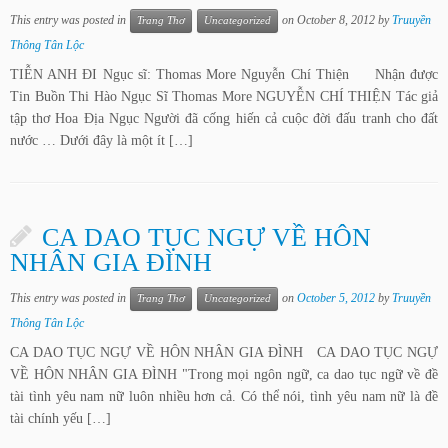
This entry was posted in
on
October 8, 2012
by
Truuyền
Trang Thơ
Uncategorized
Thông Tân Lộc
TIỄN ANH ĐI Ngục sĩ: Thomas More Nguyễn Chí Thiện Nhận được
Tin Buồn Thi Hào Ngục Sĩ Thomas More NGUYỄN CHÍ THIỆN Tác giả
tập thơ Hoa Ðịa Ngục Người đã cống hiến cả cuộc đời đấu tranh cho đất
nước … Dưới đây là một ít […]
CA DAO TỤC NGỰ VỀ HÔN
NHÂN GIA ĐÌNH
This entry was posted in
on
October 5, 2012
by
Truuyền
Trang Thơ
Uncategorized
Thông Tân Lộc
CA DAO TỤC NGỰ VỀ HÔN NHÂN GIA ĐÌNH CA DAO TỤC NGỰ
VỀ HÔN NHÂN GIA ĐÌNH "Trong mọi ngôn ngữ, ca dao tục ngữ về đề
tài tình yêu nam nữ luôn nhiều hơn cả. Có thể nói, tình yêu nam nữ là đề
tài chính yếu […]