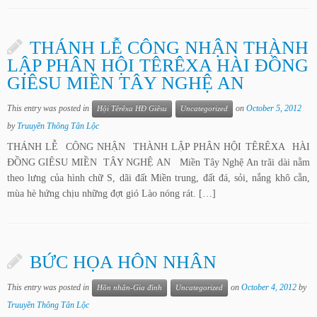
THÁNH LỄ CÔNG NHẬN THÀNH
LẬP PHÂN HỘI TÊRÊXA HÀI ĐỒNG
GIÊSU MIỀN TÂY NGHỆ AN
This entry was posted in
on
October 5, 2012
Hội Têrêxa HĐ Giêsu
Uncategorized
by
Truuyền Thông Tân Lộc
THÁNH LỄ CÔNG NHẬN THÀNH LẬP PHÂN HỘI TÊRÊXA HÀI
ĐỒNG GIÊSU MIỀN TÂY NGHỆ AN Miền Tây Nghệ An trãi dài nằm
theo lưng của hình chữ S, dãi đất Miền trung, đất đá, sỏi, nắng khô cằn,
mùa hè hứng chịu những đợt gió Lào nóng rát. […]
BỨC HỌA HÔN NHÂN
This entry was posted in
on
October 4, 2012
by
Hôn nhân-Gia đình
Uncategorized
Truuyền Thông Tân Lộc