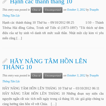
Hạnh các thánh tháng 10
This entry was posted in
on
October 3, 2012
by
Truuyền
Chia sẻ
Uncategorized
Thông Tân Lộc
Hạnh các thánh tháng 10 Thứ ba – 09/10/2012 00:25 1/10 – Thánh
Têrêsa Hài đồng Giêsu, Trinh nữ Tiến sĩ (1873-1897) “Tôi thích sự đơn
điệu của sự hy sinh vô danh tới mức xuất thần. Nhặt một cây kim vì yêu
mến cũng […]
HÃY NÂNG TÂM HỒN LÊN
THÁNG 10
This entry was posted in
on
October 3, 2012
by
Truuyền
Chia sẻ
Uncategorized
Thông Tân Lộc
HÃY NÂNG TÂM HỒN LÊN THÁNG 10 Thứ tư – 03/10/2012 06:11
HÃY NÂNG TÂM HỒN LÊN THÁNG 10 Những đoạn suy niện cầu
nguyện ngắn rất xúc tích mỗi ngày trong cả tháng 10, tác giả giúp chúng ta
cùng hướng tâm hồn về với Chúa. […]