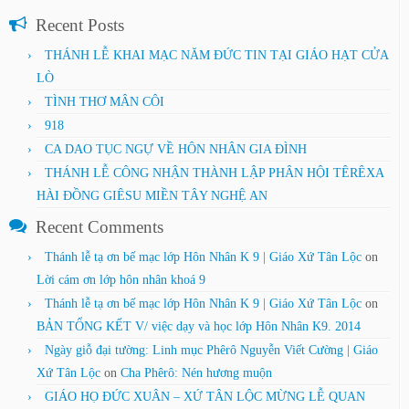
Recent Posts
THÁNH LỄ KHAI MẠC NĂM ĐỨC TIN TẠI GIÁO HẠT CỬA
LÒ
TÌNH THƠ MÂN CÔI
918
CA DAO TỤC NGỰ VỀ HÔN NHÂN GIA ĐÌNH
THÁNH LỄ CÔNG NHẬN THÀNH LẬP PHÂN HỘI TÊRÊXA
HÀI ĐỒNG GIÊSU MIỀN TÂY NGHỆ AN
Recent Comments
Thánh lễ tạ ơn bế mạc lớp Hôn Nhân K 9 | Giáo Xứ Tân Lộc
on
Lời cám ơn lớp hôn nhân khoá 9
Thánh lễ tạ ơn bế mạc lớp Hôn Nhân K 9 | Giáo Xứ Tân Lộc
on
BẢN TỔNG KẾT V/ việc dạy và học lớp Hôn Nhân K9. 2014
Ngày giỗ đại tường: Linh mục Phêrô Nguyễn Viết Cường | Giáo
Xứ Tân Lộc
on
Cha Phêrô: Nén hương muộn
GIÁO HỌ ĐỨC XUÂN – XỨ TÂN LỘC MỪNG LỄ QUAN