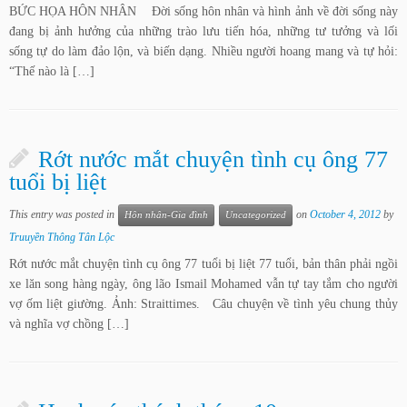
BỨC HỌA HÔN NHÂN Đời sống hôn nhân và hình ảnh về đời sống này
đang bị ảnh hưởng của những trào lưu tiến hóa, những tư tưởng và lối
sống tự do làm đảo lộn, và biến dạng. Nhiều người hoang mang và tự hỏi:
“Thế nào là […]
Rớt nước mắt chuyện tình cụ ông 77
tuổi bị liệt
This entry was posted in
on
October 4, 2012
by
Hôn nhân-Gia đình
Uncategorized
Truuyền Thông Tân Lộc
Rớt nước mắt chuyện tình cụ ông 77 tuổi bị liệt 77 tuổi, bản thân phải ngồi
xe lăn song hàng ngày, ông lão Ismail Mohamed vẫn tự tay tắm cho người
vợ ốm liệt giường. Ảnh: Straittimes. Câu chuyện về tình yêu chung thủy
và nghĩa vợ chồng […]