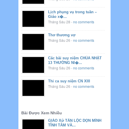
Lịch phụng vụ trong tuần –
Giáo x�...
Tháng Sáu 28
-
no comments
Thơ thương vợ
Tháng Sáu 26
-
no comments
Các bài suy niệm CHÚA NHẬT
13 THƯỜNG NI�...
Tháng Sáu 26
-
no comments
Thi ca suy niệm CN XIII
Tháng Sáu 26
-
no comments
Bài Được Xem Nhiều
GIÁO Xứ TÂN LỘC DỌN MÌNH
TĨNH TÂM VÀ...