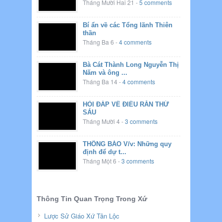
Tháng Mười Hai 21
-
5 comments
Bí ẩn về các Tổng lãnh Thiên
thần
Tháng Ba 6
-
4 comments
Bà Cát Thành Long Nguyễn Thị
Năm và ông ...
Tháng Ba 14
-
4 comments
HỎI ĐÁP VỀ ĐIỀU RĂN THỨ
SÁU
Tháng Mười 4
-
3 comments
THÔNG BÁO V/v: Những quy
định để dự t...
Tháng Một 6
-
3 comments
Thông Tin Quan Trọng Trong Xứ
Lược Sử Giáo Xứ Tân Lộc