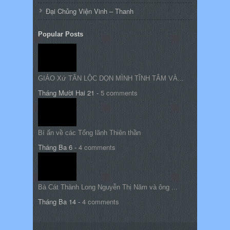
Đại Chủng Viện Vinh – Thanh
Popular Posts
GIÁO Xứ TÂN LỘC DỌN MÌNH TĨNH TÂM VÀ...
Tháng Mười Hai 21
-
5 comments
Bí ẩn về các Tổng lãnh Thiên thần
Tháng Ba 6
-
4 comments
Bà Cát Thành Long Nguyễn Thị Năm và ông ...
Tháng Ba 14
-
4 comments