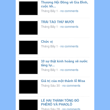
Thượng Hội Đồng về Gia Đình,
cuộc kh...
Tháng Bảy 1
-
no comments
TRÁI TÁO THỨ MƯỜI
Tháng Bảy 1
-
no comments
Chức vị
Tháng Bảy 1
-
no comments
10 sự thật kinh hoàng về nước
tăng lự...
Tháng Bảy 1
-
no comments
Giá trị của một thánh lễ Misa
Tháng Sáu 30
-
no comments
LỄ HAI THÁNH TÔNG ĐỒ
PHÊRÔ VÀ PHAOLÔ
Tháng Sáu 28
-
no comments