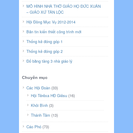
MÔ HÌNH NHÀ THỜ GIÁO HỌ ĐỨC XUÂN
– GIÁO XỨ TÂN LỘC
Hội Đồng Mục Vụ 2012-2014
Bản tin kiến thiết công trình mới
Thống kê đóng góp 1
Thống kê đóng góp 2
Đổ bằng tầng 3 nhà giáo lý
Chuyên mục
Các Hội Đoàn
(33)
Hội Têrêxa HĐ Giêsu
(16)
Khôi Bình
(3)
Thánh Tâm
(13)
Cáo Phó
(73)