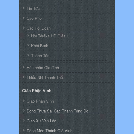
Tin Tức
Cáo Phó
Các Hội Đoàn
Hội Têrêxa HĐ Giêsu
Khôi Bình
Thánh Tâm
Hôn nhân-Gia đình
Thiếu Nhi Thánh Thể
Giáo Phận Vinh
Giáo Phận Vinh
Dòng Thừa Sai Các Thánh Tông Đồ
Giáo Xứ Vạn Lộc
Dòng Mến Thánh Giá Vinh