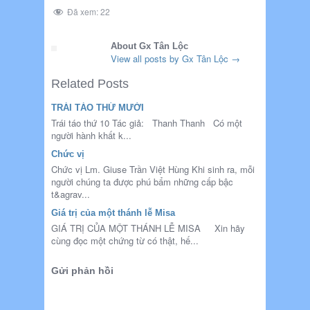
Đã xem:
22
About Gx Tân Lộc
View all posts by Gx Tân Lộc
→
Related Posts
TRÁI TÁO THỨ MƯỜI
Trái táo thứ 10 Tác giả: Thanh Thanh Có một
người hành khất k...
Chức vị
Chức vị Lm. Giuse Trần Việt Hùng Khi sinh ra, mỗi
người chúng ta được phú bẩm những cấp bậc
t&agrav...
Giá trị của một thánh lễ Misa
GIÁ TRỊ CỦA MỘT THÁNH LỄ MISA Xin hãy
cùng đọc một chứng từ có thật, hế...
Gửi phản hồi