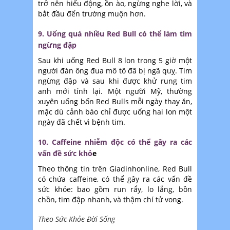
trở nên hiếu động, ồn ào, ngừng nghe lời, và
bắt đầu đến trường muộn hơn.
9. Uống quá nhiều Red Bull có thể làm tim
ngừng đập
Sau khi uống Red Bull 8 lon trong 5 giờ một
người đàn ông đua mô tô đã bị ngã quỵ. Tim
ngừng đập và sau khi được khử rung tim
anh mới tỉnh lại. Một người Mỹ, thường
xuyên uống bốn Red Bulls mỗi ngày thay ăn,
mặc dù cảnh báo chỉ được uống hai lon một
ngày đã chết vì bệnh tim.
10. Caffeine nhiễm độc có thể gây ra các
vấn đề sức khỏ
e
Theo thông tin trên Giadinhonline, Red Bull
có chứa caffeine, có thể gây ra các vấn đề
sức khỏe: bao gồm run rẩy, lo lắng, bồn
chồn, tim đập nhanh, và thậm chí tử vong.
Theo Sức Khỏe Đời Sống