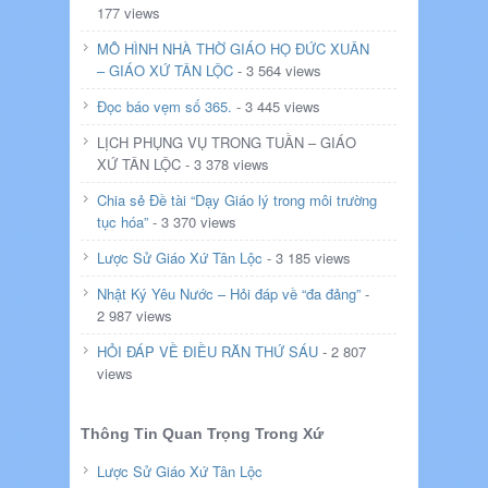
177 views
MÔ HÌNH NHÀ THỜ GIÁO HỌ ĐỨC XUÂN
– GIÁO XỨ TÂN LỘC
- 3 564 views
Đọc báo vẹm số 365.
- 3 445 views
LỊCH PHỤNG VỤ TRONG TUẦN – GIÁO
XỨ TÂN LỘC - 3 378 views
Chia sẻ Đề tài “Dạy Giáo lý trong môi trường
tục hóa”
- 3 370 views
Lược Sử Giáo Xứ Tân Lộc
- 3 185 views
Nhật Ký Yêu Nước – Hỏi đáp về “đa đảng”
-
2 987 views
HỎI ĐÁP VỀ ĐIỀU RĂN THỨ SÁU
- 2 807
views
Thông Tin Quan Trọng Trong Xứ
Lược Sử Giáo Xứ Tân Lộc