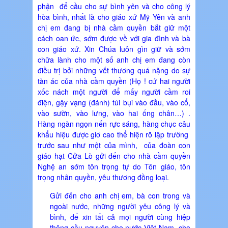
phận để cầu cho sự bình yên và cho công lý
hòa bình, nhất là cho giáo xứ Mỹ Yên và anh
chị em đang bị nhà cầm quyền bắt giữ một
cách oan ức, sớm được về với gia đình và bà
con giáo xứ. Xin Chúa luôn gìn giữ và sớm
chữa lành cho một số anh chị em đang còn
điều trị bởi những vết thương quá nặng do sự
tàn ác của nhà cầm quyền (Họ ! cứ hai người
xốc nách một người để mấy người cầm roi
điện, gậy vạng (đánh) túi bụi vào đầu, vào cổ,
vào sườn, vào lưng, vào hai ống chân…) .
Hàng ngàn ngọn nến rực sáng, hàng chục câu
khẩu hiệu được giơ cao thể hiện rõ lập trường
trước sau như một của mình, của đoàn con
giáo hạt Cửa Lò gửi đến cho nhà cầm quyền
Nghệ an sớm tôn trọng tự do Tôn giáo, tôn
trọng nhân quyền, yêu thương đồng loại.
Gửi đến cho anh chị em, bà con trong và
ngoài nước, những người yêu công lý và
bình, để xin tất cả mọi người cùng hiệp
thông cầu nguyện cho nước Việt Nam, cho