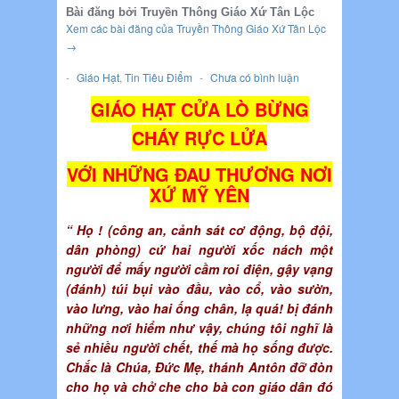
Bài đăng bởi Truyền Thông Giáo Xứ Tân Lộc
Xem các bài đăng của Truyền Thông Giáo Xứ Tân Lộc
→
-
Giáo Hạt
,
Tin Tiêu Điểm
-
Chưa có bình luận
GIÁO HẠT CỬA LÒ BỪNG
CHÁY RỰC LỬA
VỚI NHỮNG ĐAU THƯƠNG NƠI
XỨ MỸ YÊN
“ Họ ! (công an, cảnh sát cơ động, bộ đội,
dân phòng) cứ hai người xốc nách một
người để mấy người cầm roi điện, gậy vạng
(đánh) túi bụi vào đầu, vào cổ, vào sườn,
vào lưng, vào hai ống chân, lạ quá! bị đánh
những nơi hiểm như vậy, chúng tôi nghĩ là
sẻ nhiều người chết, thế mà họ sống được.
Chắc là Chúa, Đức Mẹ, thánh Antôn đỡ đòn
cho họ và chở che cho bà con giáo dân đó