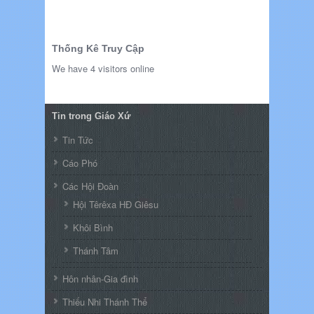
Thống Kê Truy Cập
We have 4 visitors online
Tin trong Giáo Xứ
Tin Tức
Cáo Phó
Các Hội Đoàn
Hội Têrêxa HĐ Giêsu
Khôi Bình
Thánh Tâm
Hôn nhân-Gia đình
Thiếu Nhi Thánh Thể