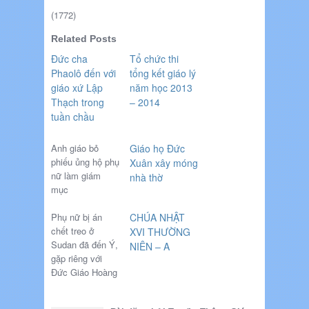
(1772)
Related Posts
Đức cha
Tổ chức thi
Phaolô đến với
tổng kết giáo lý
giáo xứ Lập
năm học 2013
Thạch trong
– 2014
tuần chầu
Anh giáo bỏ
Giáo họ Đức
phiếu ủng hộ phụ
Xuân xây móng
nữ làm giám
nhà thờ
mục
Phụ nữ bị án
CHÚA NHẬT
chết treo ở
XVI THƯỜNG
Sudan đã đến Ý,
NIÊN – A
gặp riêng với
Đức Giáo Hoàng