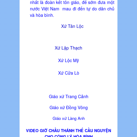
nhất là đoàn kết tôn giáo, để sớm đưa một
nước Việt Nam mau đi đến tự do dân chủ
và hòa bình.
Xứ Tân Lộc
Xứ Lập Thạch
Xứ Lộc Mỹ
Xứ Cửa Lò
Giáo xứ Trang Cảnh
Giáo xứ Đồng Vông
Giáo xứ Làng Anh
VIDEO GIỜ CHẦU THÁNH THỂ CẦU NGUYỆN
CHO CÔNG LÝ HÒA BÌNH