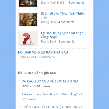
Tháng Mười Hai 21
-
5 comments
Bí ẩn về các Tổng lãnh Thiên
thần
Tháng Ba 6
-
4 comments
Tại sao Trung Quốc lại chọn
Vũng Áng?
Tháng Ba 9
-
3 comments
HỎI ĐÁP VỀ ĐIỀU RĂN THỨ SÁU
Tháng Mười 4
-
2 comments
Bài được đánh giá cao
CA DAO TỤC NGỰ VỀ HÔN NHÂN GIA
ĐÌNH
- 16 494 views
Tại sao Trung Quốc lại chọn Vũng Áng?
- 7
667 views
KHÔNG AI CỨU ĐƯỢC VIỆT NAM CẢ!
- 4