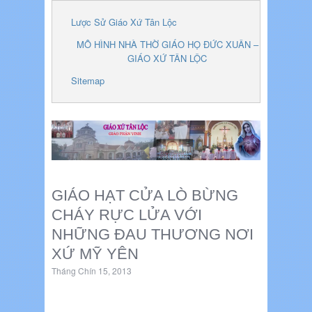
Lược Sử Giáo Xứ Tân Lộc
MÔ HÌNH NHÀ THỜ GIÁO HỌ ĐỨC XUÂN –
GIÁO XỨ TÂN LỘC
Sitemap
GIÁO HẠT CỬA LÒ BỪNG
CHÁY RỰC LỬA VỚI
NHỮNG ĐAU THƯƠNG NƠI
XỨ MỸ YÊN
Tháng Chín 15, 2013