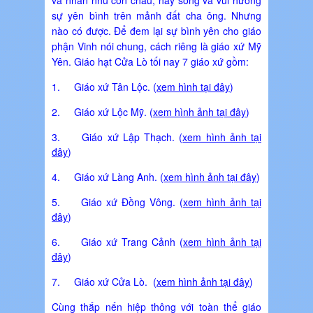
sự yên bình trên mảnh đất cha ông. Nhưng
nào có được. Để đem lại sự bình yên cho giáo
phận Vinh nói chung, cách riêng là giáo xứ Mỹ
Yên. Giáo hạt Cửa Lò tối nay 7 giáo xứ gồm:
1. Giáo xứ Tân Lộc. (
xem hình tại đây
)
2. Giáo xứ Lộc Mỹ. (
xem hình ảnh tại đây
)
3. Giáo xứ Lập Thạch. (
xem hình ảnh tại
đây
)
4. Giáo xứ Làng Anh. (
xem hình ảnh tại đây
)
5. Giáo xứ Đồng Vông. (
xem hình ảnh tại
đây
)
6. Giáo xứ Trang Cảnh (
xem hình ảnh tại
đây
)
7. Giáo xứ Cửa Lò. (
xem hình ảnh tại đây
)
Cùng thắp nến hiệp thông với toàn thể giáo