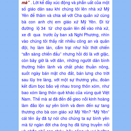
mà”
. Lời kể đầy xúc động và phẫn uất của một
số giáo dân sau khi chúng tôi lên nhà xứ Mỹ
Yên để thăm và chia sẻ với Cha quản xứ cùng
bà con anh chị em giáo xứ Mỹ Yên. Đi từ
đường lộ 34 từ chợ quán lên để vào nhà xứ,
xe đi qua trước ủy ban xã Nghi Phương, nhìn
vào chúng tôi thấy rất nhiều công an và quân
đội, họ làm lán, cắm trại như hồi thời chiến
“sẵn sàng chiến đấu” nhưng hồi đó là với giặc,
còn bây giờ là với dân, những người dân bình
thường hiền lành và chất phác thuần nông,
suốt ngày bán mặt cho đất, bán lưng cho trời
sau lũy tre làng, với một sự thương yêu, đoàn
kết đùm bọc bảo vệ nhau trong thôn xóm, như
bao xóm làng thôn quê khác của vùng quê Việt
Nam. Thế mà ai đã đến để gieo nỗi kinh hoàng
làm đảo lộn sự yên bình và đem đến sự tang
thương cho bà con giáo xứ Mỹ Yên? “Mỹ Yên”
cái tên ấy đã tự nói cho chúng ta sự bình yên
mà từ ngàn đời cha ông họ đã từng truyền nối
và nhắn nhủ con cháu, hảy sống và vui hưởng