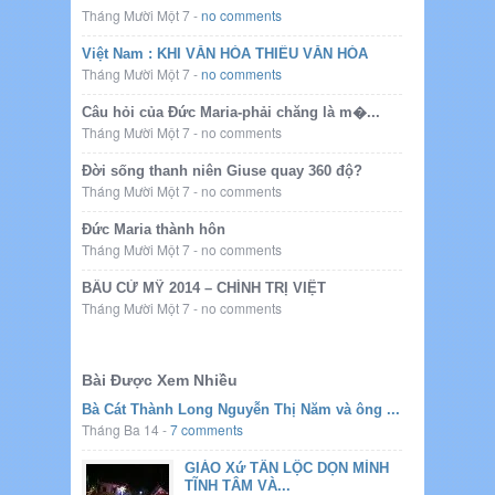
Tháng Mười Một 7
-
no comments
Việt Nam : KHI VĂN HÓA THIẾU VĂN HÓA
Tháng Mười Một 7
-
no comments
Câu hỏi của Đức Maria-phải chăng là m�...
Tháng Mười Một 7
-
no comments
Đời sống thanh niên Giuse quay 360 độ?
Tháng Mười Một 7
-
no comments
Đức Maria thành hôn
Tháng Mười Một 7
-
no comments
BẦU CỬ MỸ 2014 – CHÍNH TRỊ VIỆT
Tháng Mười Một 7
-
no comments
Bài Được Xem Nhiều
Bà Cát Thành Long Nguyễn Thị Năm và ông ...
Tháng Ba 14
-
7 comments
GIÁO Xứ TÂN LỘC DỌN MÌNH
TĨNH TÂM VÀ...