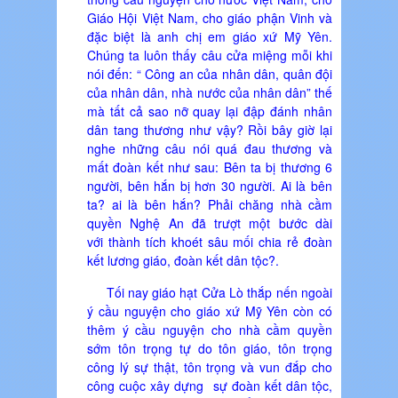
Giáo Hội Việt Nam, cho giáo phận Vinh và
đặc biệt là anh chị em giáo xứ Mỹ Yên.
Chúng ta luôn thấy câu cửa miệng mỗi khi
nói đến: “ Công an của nhân dân, quân đội
của nhân dân, nhà nước của nhân dân” thế
mà tất cả sao nỡ quay lại đập đánh nhân
dân tang thương như vậy? Rồi bây giờ lại
nghe những câu nói quá đau thương và
mất đoàn kết như sau: Bên ta bị thương 6
người, bên hắn bị hơn 30 người. Ai là bên
ta? ai là bên hắn? Phải chăng nhà cầm
quyền Nghệ An đã trượt một bước dài
với thành tích khoét sâu mối chia rẻ đoàn
kết lương giáo, đoàn kết dân tộc?.
Tối nay giáo hạt Cửa Lò thắp nến ngoài
ý cầu nguyện cho giáo xứ Mỹ Yên còn có
thêm ý cầu nguyện cho nhà cầm quyền
sớm tôn trọng tự do tôn giáo, tôn trọng
công lý sự thật, tôn trọng và vun đắp cho
công cuộc xây dựng sự đoàn kết dân tộc,