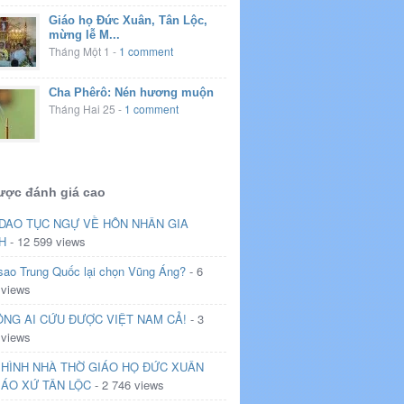
Giáo họ Đức Xuân, Tân Lộc,
mừng lễ M...
Tháng Một 1
-
1 comment
Cha Phêrô: Nén hương muộn
Tháng Hai 25
-
1 comment
ược đánh giá cao
DAO TỤC NGỰ VỀ HÔN NHÂN GIA
H
- 12 599 views
 sao Trung Quốc lại chọn Vũng Áng?
- 6
 views
NG AI CỨU ĐƯỢC VIỆT NAM CẢ!
- 3
 views
HÌNH NHÀ THỜ GIÁO HỌ ĐỨC XUÂN
IÁO XỨ TÂN LỘC
- 2 746 views