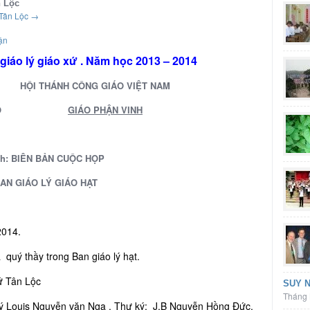
n Lộc
 Tân Lộc
→
ận
 giáo lý giáo xứ . Năm học 2013 – 2014
Ý HỘI THÁNH CÔNG GIÁO VIỆT NAM
Ò
GIÁO PHẬN VINH
ch: BIÊN BẢN CUỘC HỌP
AN GIÁO LÝ GIÁO HẠT
2014.
uý thầy trong Ban giáo lý hạt.
ứ Tân Lộc
SUY N
Tháng 
lý Louis Nguyễn văn Nga . Thư ký: J.B Nguyễn Hồng Đức.