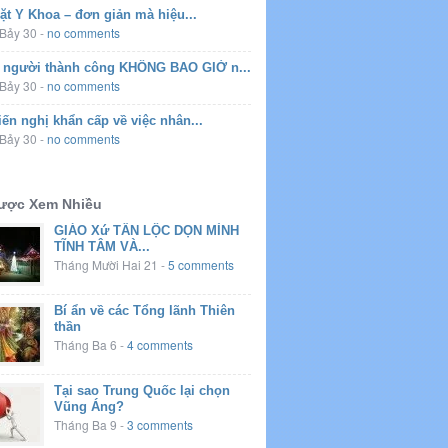
ặt Y Khoa – đơn giản mà hiệu...
Bảy 30
-
no comments
u người thành công KHÔNG BAO GIỜ n...
Bảy 30
-
no comments
ến nghị khẩn cấp về việc nhân...
Bảy 30
-
no comments
Được Xem Nhiều
GIÁO Xứ TÂN LỘC DỌN MÌNH
TĨNH TÂM VÀ...
Tháng Mười Hai 21
-
5 comments
Bí ẩn về các Tổng lãnh Thiên
thần
Tháng Ba 6
-
4 comments
Tại sao Trung Quốc lại chọn
Vũng Áng?
Tháng Ba 9
-
3 comments