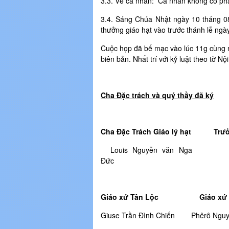
3.3. Về cá nhân: Cá nhân không có ph
3.4. Sáng Chúa Nhật ngày 10 tháng 0
thưởng giáo hạt vào trước thánh lễ ngà
Cuộc họp đã bế mạc vào lúc 11g cùng ng
biên bản. Nhất trí với kỷ luật theo tờ N
Cha Đặc trách và quý thầy đã ký
Cha Đặc Trách Giáo lý hạt T
Louis Nguyễn văn Nga J.
Đứ
Giáo xứ Tân Lộc Giáo x
Giuse Trần Đình Chiến Phêrô Ng