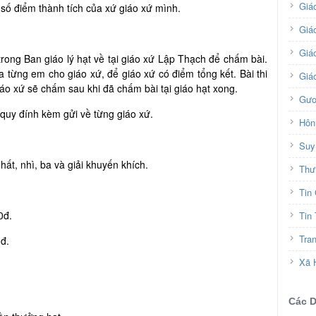
Giá
số điểm thành tích của xứ giáo xứ mình.
Giá
Giáo
rong Ban giáo lý hạt về tại giáo xứ Lập Thạch để chấm bài.
 từng em cho giáo xứ, để giáo xứ có điểm tổng kết. Bài thi
Giá
i giáo xứ sẽ chấm sau khi đã chấm bài tại giáo hạt xong.
Gươ
 quy đính kèm gửi về từng giáo xứ.
Hôn
Suy
hất, nhì, ba và giải khuyến khích.
Thư
Tin
0đ.
Tin
Tra
0đ.
Xã 
Các 