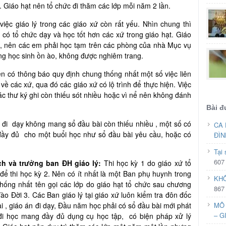
. Giáo hạt nên tổ chức đi thăm các lớp mỗi năm 2 lần.
việc giáo lý trong các giáo xứ còn rất yếu. Nhìn chung thì
ó tổ chức dạy và học tốt hơn các xứ trong giáo hạt. Giáo
ý, nên các em phải học tạm trên các phòng của nhà Mục vụ
ông học sinh ồn ào, không được nghiêm trang.
ên có thông báo quy định chung thống nhất một số việc liên
 các xứ, qua đó các giáo xứ có lộ trình để thực hiện. Việc
c thư ký ghi còn thiếu sót nhiều hoặc vì nể nên không đánh
Bài đ
n đi dạy không mang sổ đầu bài còn thiếu nhiều , một số có
CA 
đầy đủ cho một buổi học như sổ đầu bài yêu cầu, hoặc có
ĐÌN
Tại
607
ch và trưởng ban ĐH giáo lý:
Thi học kỳ 1 do giáo xứ tổ
 để thi học kỳ 2. Nên có ít nhất là một Ban phụ huynh trong
KHÔ
 Thống nhất tên gọi các lớp do giáo hạt tổ chức sau chương
867
ào Đời 3. Các Ban giáo lý tại giáo xứ luôn kiểm tra đôn đốc
i , giáo án đi dạy, Đầu năm học phải có sổ đầu bài mới phát
MÔ 
– G
 đi học mang đầy đủ dụng cụ học tập, có biện pháp xử lý