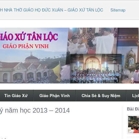
H NHÀ THỜ GIÁO HỌ ĐỨC XUÂN – GIÁO XỨ TÂN LỘC
Sitemap
Tin Giáo Xứ
Giáo Phận Vinh
Chia Sẻ & Suy Niệm
Lịc
 lý năm học 2013 – 2014
Bài Đ