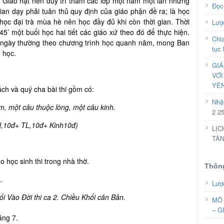
Giáo hạt nên duy trì thăm các lớp một năm một lần nhưng
Đọc
ian dạy phải tuân thủ quy định của giáo phận đề ra; là học
c đại trà mùa hè nên học đầy đủ khi còn thời gian. Thời
Lượ
45’ một buổi học hai tiết các giáo xứ theo đó để thực hiện.
Chia
ngày thường theo chương trình học quanh năm, mong Ban
tục 
 học.
GIÁ
VỚI
YÊ
ch và quý cha bài thi gồm có:
Nhậ
m, một câu thuộc lòng, một câu kinh.
2 2
N,10đ+ TL,10đ+ Kinh10đ)
LỊC
TÂN
 học sinh thi trong nhà thờ.
Thông
.
Lượ
i Vào Đời thi ca 2. Chiều Khối căn Bản.
MÔ 
– G
áng 7.