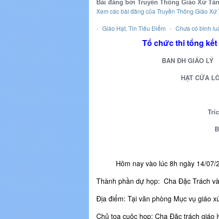
Bài đăng bởi Truyền Thông Giáo Xứ Tâ
Xem các bài đăng của Truyền Thông Giáo Xứ
-
Giáo Hạt
,
Tin Tiêu Điểm
-
Chưa có bình lu
Tổ chức thi tổng kết
BAN ĐH GIÁO L
HẠT CỬA L
Trí
B
Hôm nay vào lúc 8h ngày 14/07/
Thành phần dự họp: Cha Đặc Trách và q
Địa điểm: Tại văn phòng Mục vụ giáo x
Chủ tọa cuộc họp: Cha Đặc trách giáo 