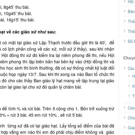
Hội
, 8g45’ thu bài.
Bản 
, 10g45’ thu bài.
ài, 16g15’ thu bài.
Thố
Thố
hạt về các giáo xứ như sau:
Đổ b
t có mặt tại giáo xứ Lập Thạch trước đầu giờ thi là 60’, để
ã có lịch phân công về các xứ, mỗi xứ 2 thầy). sau khi nhận
 Hội đồng thi xứ đó kiểm tra lại niêm phong đề thi, nếu Hội
Chuy
iêm phong thì lập biên bản hai bên ký vào (Hội đồng thi và
cho học sinh thi bình thường, đã có sự thống nhất kỷ luật đối
Các
o cuộc họp ngày 13/7. Sau khi thi xong ca nào Ban tổ chức thi
H
ca đó cho các thầy Ban giáo lý hạt mang về tập trung tại giáo
K
còn lại giao lại cho xứ đó quản lý chấm bài.
T
Cáo
 để tính % và rút bài. Trên 5 cộng cho 1. Bốn trở xuống trừ
0% = rút 3 bài. 45 em rút 10% , sẽ rút 5 bài.
Chi
inh từng xứ đã có tại giáo hạt. Lấy tổng số điểm của bài đã
Giá
ng hợp vắng em nào thì em đó phải chịu điểm không và giáo