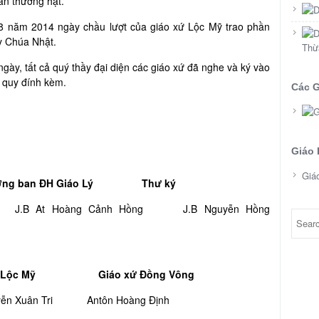
ần thưởng hạt.
8 năm 2014 ngày chầu lượt của giáo xứ Lộc Mỹ trao phần
y Chúa Nhật.
Thừ
ày, tất cả quý thầy đại diện các giáo xứ đã nghe và ký vào
ội quy đính kèm.
Các G
Giáo 
Giá
rưởng ban ĐH Giáo Lý Thư ký
B At Hoàng Cảnh Hồng J.B Nguyễn Hồng
c
ứ Lộc Mỹ Giáo xứ Đồng Vông
uyễn Xuân Tri Antôn Hoàng Định