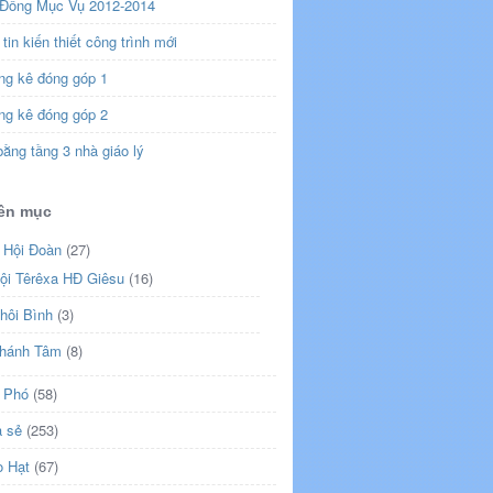
 Đồng Mục Vụ 2012-2014
tin kiến thiết công trình mới
ng kê đóng góp 1
ng kê đóng góp 2
ằng tầng 3 nhà giáo lý
ên mục
 Hội Đoàn
(27)
ội Têrêxa HĐ Giêsu
(16)
hôi Bình
(3)
hánh Tâm
(8)
 Phó
(58)
a sẻ
(253)
o Hạt
(67)