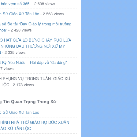
 báo vẹm số 365.
- 2 698 views
c Sử Giáo Xứ Tân Lộc
- 2 563 views
 sẻ Đề tài “Dạy Giáo lý trong môi trường
hóa”
- 2 428 views
O HẠT CỬA LÒ BỪNG CHÁY RỰC LỬA
 NHỮNG ĐAU THƯƠNG NƠI XỨ MỸ
N
- 2 335 views
t Ký Yêu Nước – Hỏi đáp về “đa đảng”
-
57 views
H PHỤNG VỤ TRONG TUẦN- GIÁO XỨ
 LỘC - 2 178 views
 Tin Quan Trọng Trong Xứ
c Sử Giáo Xứ Tân Lộc
HÌNH NHÀ THỜ GIÁO HỌ ĐỨC XUÂN
IÁO XỨ TÂN LỘC