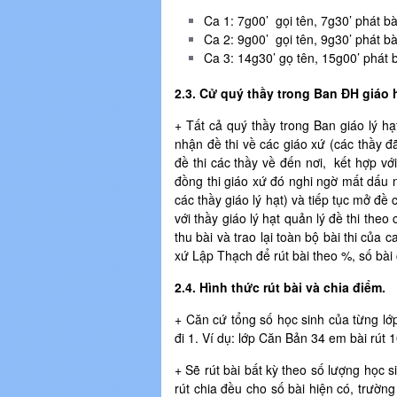
Ca 1: 7g00’ gọi tên, 7g30’ phát bài
Ca 2: 9g00’ gọi tên, 9g30’ phát bài
Ca 3: 14g30’ gọ tên, 15g00’ phát b
2.3. Cử quý thầy trong Ban ĐH giáo 
+ Tất cả quý thầy trong Ban giáo lý hạ
nhận đề thi về các giáo xứ (các thầy đ
đề thi các thầy về đến nơi, kết hợp với
đồng thi giáo xứ đó nghi ngờ mất dấu n
các thầy giáo lý hạt) và tiếp tục mở đề 
với thầy giáo lý hạt quản lý đề thi the
thu bài và trao lại toàn bộ bài thi của 
xứ Lập Thạch để rút bài theo %, số bài 
2.4. Hình thức rút bài và chia điểm.
+ Căn cứ tổng số học sinh của từng lớp
đi 1. Ví dụ: lớp Căn Bản 34 em bài rút 1
+ Sẽ rút bài bất kỳ theo số lượng học s
rút chia đều cho số bài hiện có, trườ