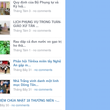
Quy định của Bộ Phụng tự và
Kỷ luậ...
Tháng Tám 3
-
no comments
LỊCH PHỤNG VỤ TRONG TUẦN-
GIÁO XỨ TÂN ...
Tháng Tám 3
-
no comments
Rau dấp cá đun nước vo gạo trị
ho thầ...
Tháng Tám 1
-
no comments
Phân hội Têrêxa miền tây Nghệ
An gặp m...
Tháng Bảy 31
-
no comments
Nhà Trắng vinh danh một linh
mục Dòng Tên...
Tháng Bảy 31
-
no comments
IỆM CHÚA NHẬT 18 THƯỜNG NIÊN –...
Bảy 30
-
no comments