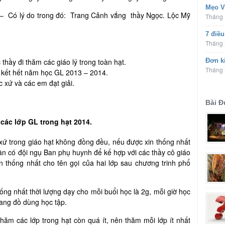
Mẹo V
– Có lý do trong đó: Trang Cảnh vắng thầy Ngọc. Lộc Mỹ
Tháng 
7 điề
Tháng 
hầy đi thăm các giáo lý trong toàn hạt.
Đơn ki
Tháng 
 kết hết năm học GL 2013 – 2014.
 xứ và các em đạt giải.
Bài 
 các lớp GL trong hạt 2014.
 xứ trong giáo hạt không đồng đều, nếu được xin thống nhất
Cần có đội ngụ Ban phụ huynh để kế hợp với các thầy cô giáo
ần thống nhất cho tên gọi của hai lớp sau chương trinh phổ
hống nhất thời lượng dạy cho mỗi buổi học là 2g, mỗi giờ học
mang đồ dùng học tập.
thăm các lớp trong hạt còn quá ít, nên thăm mỗi lớp ít nhất