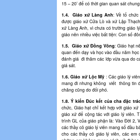
15 – 20’ để có thời gian quan sát chung
1.4. Giáo xứ Làng Anh
: Về tổ chức 
được giáo xứ Cửa Lò và xứ Lập Thạch c
xứ Làng Anh, vì chưa có trường giáo l
giáo nên nhiều việc bất tiện: Con số đ
1.5. Giáo xứ Đồng Vông
: Giáo hạt n
quan đến dạy và học vào đầu năm học về
đánh giá đi thăm các lớp vừa qua do cá
giá sát.
1.6. Giáo xứ Lộc Mỹ
: Các giáo lý viê
mang đi nhưng không viết thông tin 
chăng cũng do đối phó.
1.8. Ý kiến Đúc kết của cha đặc trá
chức, Giáo hạt chỉ kết hợp với giáo xứ
giáo xứ để cộng tác với giáo lý viên.
trình GL của giáo phận là: Vào Đời 2, V
các thầy cô giáo lý viên mang sổ đầu bà
cho các thầy cô giáo lý viên, các em