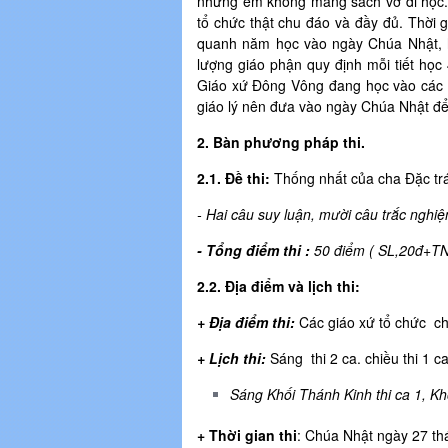
những em không mang sách vở đi học. 
tổ chức thật chu đáo và đầy đủ. Thời g
quanh năm học vào ngày Chúa Nhật, họ
lượng giáo phận quy định mỗi tiết học 
Giáo xứ Đông Vông đang học vào các 
giáo lý nên đưa vào ngày Chúa Nhật để
2. Bàn phương pháp thi.
2.1. Đề thi:
Thống nhất của cha Đặc trá
- Hai câu suy luận, mười câu trắc nghiệ
- Tổng điểm thi :
50 điểm ( SL,20đ+T
2.2. Địa điểm và lịch thi:
+ Địa điểm thi:
Các giáo xứ tổ chức cho
+ Lịch thi:
Sáng thi 2 ca. chiều thi 1 ca
Sáng Khối Thánh Kinh thi ca 1, Khố
+ Thời gian thi
: Chúa Nhật ngày 27 th