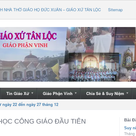
H NHÀ THỜ GIÁO HỌ ĐỨC XUÂN – GIÁO XỨ TÂN LỘC
Sitemap
Tin Giáo Xứ
Giáo Phận Vinh
Chia Sẻ & Suy Niệm
 chúc một mùa Giáng Sinh an lành
 HỌC CÔNG GIÁO ĐẦU TIÊN
Bài Đ
Suy n
Tháng 