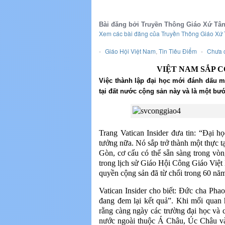
Bài đăng bởi Truyền Thông Giáo Xứ Tâ
Xem các bài đăng của Truyền Thông Giáo Xứ
-
Giáo Hội Việt Nam
,
Tin Tiêu Điểm
-
Chưa c
VIỆT NAM SẮP C
Việc thành lập đại học mới đánh dấu m
tại đất nước cộng sản này và là một bướ
Trang Vatican Insider đưa tin: “Đại 
tưởng nữa. Nó sắp trở thành một thực
Gòn, cơ cấu có thể sẵn sàng trong vò
trong lịch sử Giáo Hội Công Giáo Việt 
quyền cộng sản đã từ chối trong 60 nă
Vatican Insider cho biết: Đức cha Phaol
đang đem lại kết quả”. Khi mối quan
rằng càng ngày các trường đại học và 
nước ngoài thuộc Á Châu, Úc Châu và