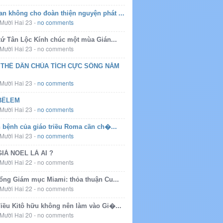
an không cho đoàn thiện nguyện phát ...
Mười Hai 23
-
no comments
xứ Tân Lộc Kính chúc một mùa Gián...
Mười Hai 23
-
no comments
 THỂ DÂN CHÚA TÍCH CỰC SỐNG NĂM
Mười Hai 23
-
no comments
BÊLEM
Mười Hai 23
-
no comments
n bệnh của giáo triều Roma cần ch�...
Mười Hai 23
-
no comments
IÀ NOEL LÀ AI ?
Mười Hai 22
-
no comments
ổng Giám mục Miami: thỏa thuận Cu...
Mười Hai 22
-
no comments
iều Kitô hữu không nên làm vào Gi�...
Mười Hai 20
-
no comments