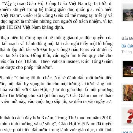
 “Vậy tại sao Giáo Hội Công Giáo Việt Nam lại bị tước đi
hiếm khuyết trong hệ thống giáo dục quốc gia, vốn hiển
 Việt Nam”. Giáo Hội Công Giáo có thể mang lại triết lý và
dục người ta trở nên những con người có trách nhiệm, vì lợi
ủ tịch HĐGM Việt Nam khẳng định.
u thập niên bị đứng ngoài hệ thống giáo dục độc quyền của
Bài 
 kế hoạch và hành động một khi các ngài thấy một lỗ hỗng
Bà Cá
thành lập đối tác với Đại học Công Giáo Paris và đi đến ý
Tháng 
c tại Sài Gòn. Đồng thời, các ngài tìm kiếm quy chế cho
áo của Tòa Thánh. Theo Vatican Insider, Đức Tổng Giám
sẽ được cho phép “rất sớm”.
 Phaolô: “Chúng tôi tin chắc. Nó sẽ đánh dấu một bước tiến
ước, một dấu hy vọng to lớn cho một tương lai tươi sáng hơn
khóa và đối với Giáo Hội, sự tự do giáo dục là một phương
n báo Tin Mừng cho xã hội hôm nay”. Các Giám mục sẽ thảo
 viện mới này, vào cuộc họp sắp tới, sẽ diễn ra vào ngày 27-
nh thành cách đây hơn 3 năm. Trong Thư mục vụ năm 2010,
 minh tình thương và sự sống”, Giáo Hội Việt Nam đã tuyên
 việc phát triển đất nước trong lãnh vực giáo dục, một lãnh