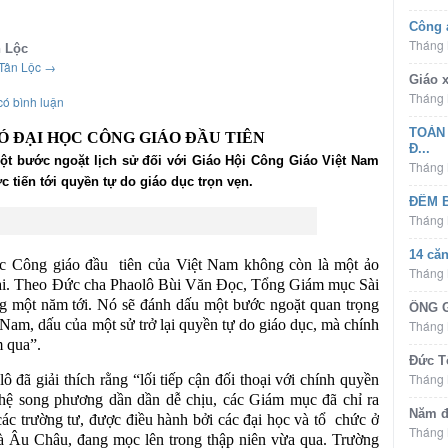
Công 
Tháng 
n Lộc
 Tân Lộc
→
Giáo 
Tháng 
ó bình luận
TOÀN
Ó ĐẠI HỌC CÔNG GIÁO ĐẦU TIÊN
Đ...
ột bước ngoặt lịch sử đối với Giáo Hội Công Giáo Việt Nam
Tháng 
c tiến tới quyền tự do giáo dục trọn vẹn
.
ĐÊM 
Tháng 
14 că
học Công giáo đầu tiên của Việt Nam không còn là một ảo
Tháng 
 tại. Theo Đức cha Phaolô Bùi Văn Đọc, Tổng Giám mục Sài
ng một năm tới. Nó sẽ đánh dấu một bước ngoặt quan trọng
ÔNG G
Nam, dấu của một sử trở lại quyền tự do giáo dục, mà chính
Tháng 
m qua”.
Đức T
Tháng 
ô đã giải thích rằng “lối tiếp cận đối thoại với chính quyền
 hệ song phương dần dần dễ chịu, các Giám mục đã chỉ ra
Năm đ
các trường tư, được điều hành bởi các đại học và tổ chức ở
Tháng 
 Âu Châu, đang mọc lên trong thập niên vừa qua. Trường