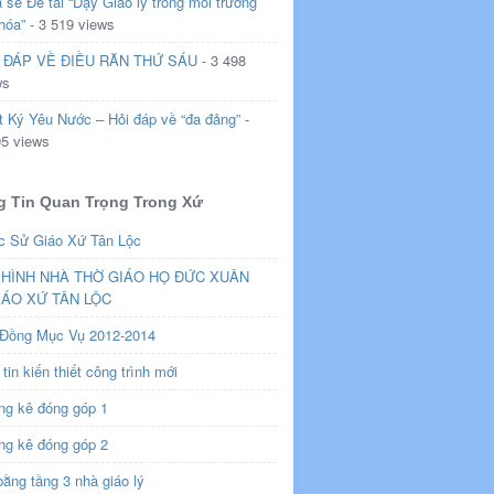
 sẻ Đề tài “Dạy Giáo lý trong môi trường
hóa”
- 3 519 views
 ĐÁP VỀ ĐIỀU RĂN THỨ SÁU
- 3 498
ws
t Ký Yêu Nước – Hỏi đáp về “đa đảng”
-
95 views
 Tin Quan Trọng Trong Xứ
c Sử Giáo Xứ Tân Lộc
HÌNH NHÀ THỜ GIÁO HỌ ĐỨC XUÂN
IÁO XỨ TÂN LỘC
 Đồng Mục Vụ 2012-2014
tin kiến thiết công trình mới
ng kê đóng góp 1
ng kê đóng góp 2
ằng tầng 3 nhà giáo lý