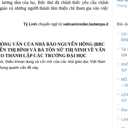
HỎI Đ
à lương tâm của họ. Bức thư đã chính thức yêu cầu chính
Tháng 
iáo và những người thành tâm thiện chí tham gia vào việc
Bài đ
Tý Linh
chuyển ngữ từ
vaticaninsider.lastampa.it
CA 
ĐÌN
HỎNG VẤN CỦA NHÀ BÁO NGUYỄN HỒNG (BBC
Tại
YỄN THỊ BÌNH VÀ BÀ TÔN NỮ THỊ NINH VỀ VẤN
226
ÁO THÀNH LẬP CÁC TRƯỜNG ĐẠI HỌC
hòi, thiếu khoan dung và cởi mở của các nhà giáo dục Việt Nam
KHÔ
hung quanh vấn đề này.
327
MÔ 
– G
LỊC
XỨ 
Đọc
Lượ