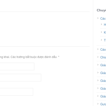
Chuy
Các
H
K
T
Cáo
ông khai. Các trường bắt buộc được đánh dấu
*
Chi
Giá
Giá
Giá
Giáo
Giá
Gươ