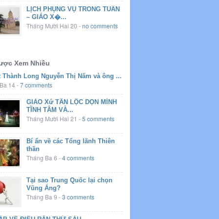
LỊCH PHỤNG VỤ TRONG TUẦN
– GIÁO X�...
Tháng Mười Hai 20
-
no comments
Được Xem Nhiều
t Thành Long Nguyễn Thị Năm và ông ...
Ba 14
-
7 comments
GIÁO Xứ TÂN LỘC DỌN MÌNH
TĨNH TÂM VÀ...
Tháng Mười Hai 21
-
5 comments
Bí ẩn về các Tổng lãnh Thiên
thần
Tháng Ba 6
-
4 comments
Tại sao Trung Quốc lại chọn
Vũng Áng?
Tháng Ba 9
-
3 comments