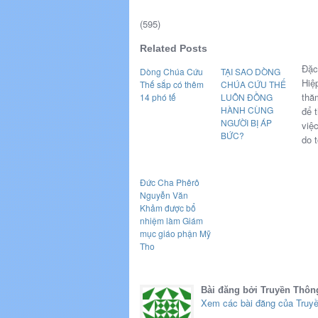
(595)
Related Posts
Đặc
Dòng Chúa Cứu
TẠI SAO DÒNG
Hiệ
Thế sắp có thêm
CHÚA CỨU THẾ
thă
14 phó tế
LUÔN ĐỒNG
HÀNH CÙNG
để 
NGƯỜI BỊ ÁP
việc
BỨC?
do 
Đức Cha Phêrô
Nguyễn Văn
Khảm được bổ
nhiệm làm Giám
mục giáo phận Mỹ
Tho
Bài đăng bởi Truyền Thôn
Xem các bài đăng của Truy