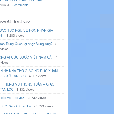
ÁP VỀ ĐIỀU RĂN THỨ SÁU
Mười 4
-
2 comments
ược đánh giá cao
DAO TỤC NGỰ VỀ HÔN NHÂN GIA
H
- 18 283 views
 sao Trung Quốc lại chọn Vũng Áng?
- 8
 views
NG AI CỨU ĐƯỢC VIỆT NAM CẢ!
- 4
 views
HÌNH NHÀ THỜ GIÁO HỌ ĐỨC XUÂN
IÁO XỨ TÂN LỘC
- 4 007 views
H PHỤNG VỤ TRONG TUẦN – GIÁO
TÂN LỘC
- 3 832 views
 báo vẹm số 365.
- 3 739 views
c Sử Giáo Xứ Tân Lộc
- 3 556 views