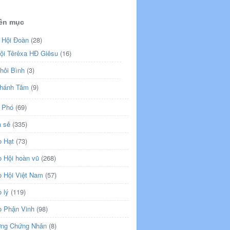
ên mục
 Hội Đoàn
(28)
ội Têrêxa HĐ Giêsu
(16)
hôi Bình
(3)
hánh Tâm
(9)
 Phó
(69)
a sẻ
(335)
o Hạt
(73)
o Hội hoàn vũ
(268)
o Hội Việt Nam
(57)
 lý
(119)
o Phận Vinh
(98)
ng Chứng Nhân
(8)