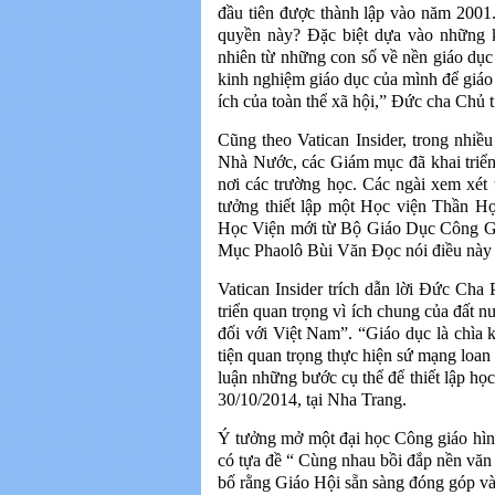
đầu tiên được thành lập vào năm 2001.
quyền này? Đặc biệt dựa vào những k
nhiên từ những con số về nền giáo dục
kinh nghiệm giáo dục của mình để giáo 
ích của toàn thể xã hội,” Đức cha Ch
Cũng theo Vatican Insider, trong nhiề
Nhà Nước, các Giám mục đã khai triển
nơi các trường học. Các ngài xem xét 
tưởng thiết lập một Học viện Thần Họ
Học Viện mới từ Bộ Giáo Dục Công Gi
Mục Phaolô Bùi Văn Đọc nói điều này 
Vatican Insider trích dẫn lời Đức Cha
triển quan trọng vì ích chung của đất n
đối với Việt Nam”. “Giáo dục là chìa 
tiện quan trọng thực hiện sứ mạng loa
luận những bước cụ thể để thiết lập học
30/10/2014, tại Nha Trang.
Ý tưởng mở một đại học Công giáo hì
có tựa đề “ Cùng nhau bồi đắp nền văn
bố rằng Giáo Hội sẵn sàng đóng góp vào