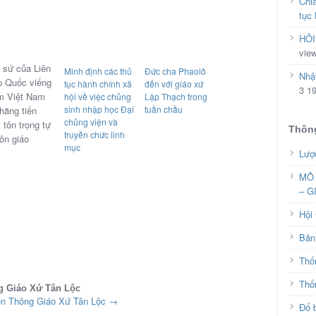
Chia
tục 
HỎI
vie
 sứ của Liên
Minh định các thủ
Đức cha Phaolô
Nhậ
p Quốc viếng
tục hành chính xã
đến với giáo xứ
3 1
m Việt Nam
hội về việc chủng
Lập Thạch trong
sinh nhập học Đại
tuần chầu
thăng tiến
chủng viện và
 tôn trọng tự
Thông
truyền chức linh
tôn giáo
mục
Lượ
MÔ 
– G
Hội
Bản 
Thố
Thố
g Giáo Xứ Tân Lộc
ền Thông Giáo Xứ Tân Lộc
→
Đổ b