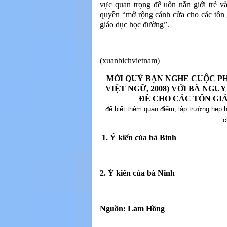
vực quan trọng để uốn nắn giới trẻ v
quyền “mở rộng cánh cửa cho các tôn g
giáo dục học đường”.
(xuanbichvietnam)
MỜI QUÝ BẠN NGHE CUỘC P
VIỆT NGỮ, 2008) VỚI BÀ NGU
ĐỀ CHO CÁC TÔN GI
để biết thêm quan điểm, lập trường hẹp 
c
1. Ý kiến của bà Bình
2. Ý kiến của bà Ninh
Nguồn: Lam Hồng