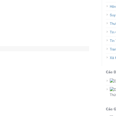
Hôn
Suy
Thư
Tin
Tin
Tra
Xã 
Các 
Thừ
Các G