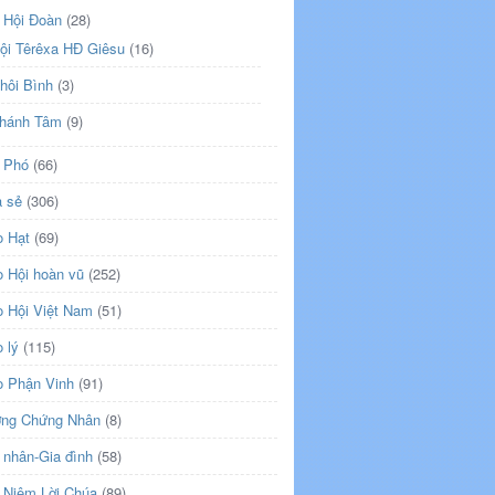
 Hội Đoàn
(28)
ội Têrêxa HĐ Giêsu
(16)
hôi Bình
(3)
hánh Tâm
(9)
 Phó
(66)
a sẻ
(306)
o Hạt
(69)
o Hội hoàn vũ
(252)
o Hội Việt Nam
(51)
 lý
(115)
o Phận Vinh
(91)
ng Chứng Nhân
(8)
 nhân-Gia đình
(58)
 Niệm Lời Chúa
(89)