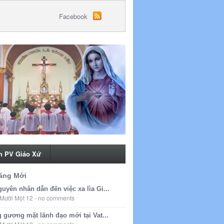
Facebook
h PV Giáo Xứ
ăng Mới
uyên nhân dẫn đến việc xa lìa Gi...
Mười Một 12
-
no comments
 gương mặt lãnh đạo mới tại Vat...