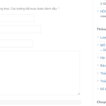
3 0
ông khai. Các trường bắt buộc được đánh dấu
*
HỎI
vie
Thông
Lượ
MÔ 
– G
Hội
Bản 
Thố
Thố
Đổ b
Chuy