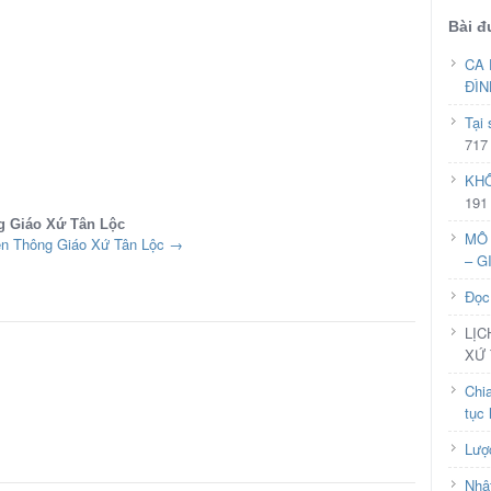
Bài đ
CA 
ĐÌN
Tại
717
KHÔ
191
g Giáo Xứ Tân Lộc
MÔ 
ền Thông Giáo Xứ Tân Lộc
→
– G
Đọc
LỊC
XỨ 
Chia
tục 
Lượ
Nhậ