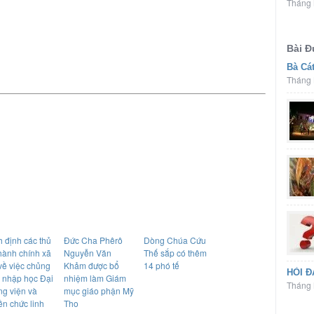
Tháng 
Bài 
Bà Cá
Tháng 
 định các thủ
Đức Cha Phêrô
Dòng Chúa Cứu
hành chính xã
Nguyễn Văn
Thế sắp có thêm
về việc chủng
Khảm được bổ
14 phó tế
HỎI Đ
h nhập học Đại
nhiệm làm Giám
Tháng 
ng viện và
mục giáo phận Mỹ
ền chức linh
Tho