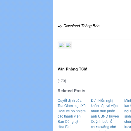
=>
Download Thông Báo
Văn Phòng TGM
(173)
Related Posts
Quyết định của
Đơn kiến nghị
Minh
Tòa Giám mục Xã
khẩn cấp về việc
tục 
Đoài về bổ nhiệm
nhân dân phản
hội 
các thành viên
ánh UBND huyện
sin
Ban Công Lý –
Quỳnh Lưu tổ
chủ
Hòa Bình
chức cưỡng chế
truy