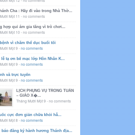
Mười Một 12
-
no comments
ánh Cha : Hãy đi vào trong Nhà Thờ...
Mười Một 11
-
no comments
 hợp quỉ ám gia tăng vì trò chơi...
Mười Một 10
-
no comments
bệnh vì chăm thể dục buổi tối
Mười Một 9
-
no comments
 lễ tạ ơn bế mạc lớp Hôn Nhân K...
Mười Một 9
-
no comments
nh và trực tuyến
Mười Một 9
-
no comments
LỊCH PHỤNG VỤ TRONG TUẦN
– GIÁO X�...
Tháng Mười Một 9
-
no comments
uốc cực đơn giản chữa khỏi hẳ...
Mười Một 8
-
no comments
 báo đăng ký hành hương Thánh địa...