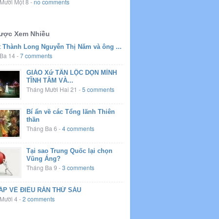
Mười Một 8
-
no comments
Được Xem Nhiều
t Thành Long Nguyễn Thị Năm và ông ...
Ba 14
-
7 comments
GIÁO Xứ TÂN LỘC DỌN MÌNH
TĨNH TÂM VÀ...
Tháng Mười Hai 21
-
5 comments
Bí ẩn về các Tổng lãnh Thiên
thần
Tháng Ba 6
-
4 comments
Tại sao Trung Quốc lại chọn
Vũng Áng?
Tháng Ba 9
-
3 comments
ÁP VỀ ĐIỀU RĂN THỨ SÁU
Mười 4
-
2 comments