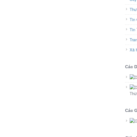
Thư
Tin
Tin
Tra
Xã 
Các 
Thừ
Các G