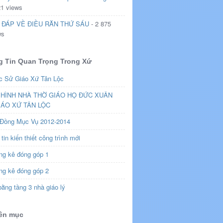
21 views
 ĐÁP VỀ ĐIỀU RĂN THỨ SÁU
- 2 875
ws
 Tin Quan Trọng Trong Xứ
c Sử Giáo Xứ Tân Lộc
HÌNH NHÀ THỜ GIÁO HỌ ĐỨC XUÂN
IÁO XỨ TÂN LỘC
 Đồng Mục Vụ 2012-2014
tin kiến thiết công trình mới
ng kê đóng góp 1
ng kê đóng góp 2
ằng tầng 3 nhà giáo lý
ên mục