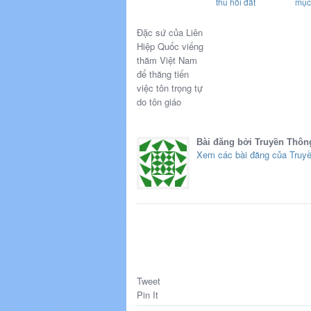
thu hồi đất
mục
Đặc sứ của Liên
Hiệp Quốc viếng
thăm Việt Nam
để thăng tiến
việc tôn trọng tự
do tôn giáo
Bài đăng bởi Truyền Thôn
Xem các bài đăng của Truy
Tweet
Pin It