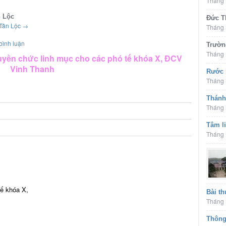
Tháng 
n Lộc
Đức Th
 Tân Lộc
→
Tháng 
bình luận
Trường
Tháng 
uyền chức linh mục cho các phó tế khóa X, ĐCV
Vinh Thanh
Rước 
Tháng 
Thánh
Tháng 
Tâm li
Tháng 
tế khóa X,
Bài th
Tháng 
Thông