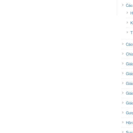
Các
H
K
T
Cáo
Chi
Giá
Giá
Giá
Giáo
Giá
Gươ
Hôn
Suy