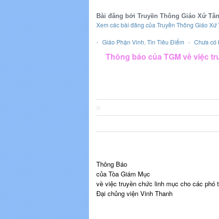
Bài đăng bởi Truyền Thông Giáo Xứ Tâ
Xem các bài đăng của Truyền Thông Giáo Xứ
-
Giáo Phận Vinh
,
Tin Tiêu Điểm
-
Chưa có 
Thông báo của TGM về việc tr
Thông Báo
của Tòa Giám Mục
về việc truyền chức linh mục cho các phó 
Đại chủng viện Vinh Thanh