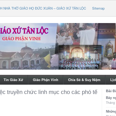
H NHÀ THỜ GIÁO HỌ ĐỨC XUÂN – GIÁO XỨ TÂN LỘC
Sitemap
Tin Giáo Xứ
Giáo Phận Vinh
Chia Sẻ & Suy Niệm
Lịc
c truyền chức linh mục cho các phó tế
Bài Đ
Bảy ng
Tháng 
Những