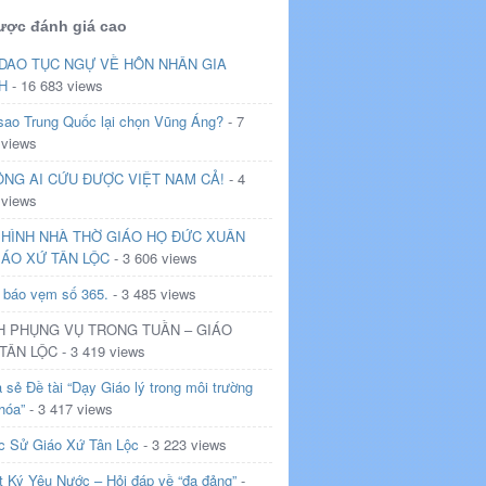
ược đánh giá cao
DAO TỤC NGỰ VỀ HÔN NHÂN GIA
H
- 16 683 views
 sao Trung Quốc lại chọn Vũng Áng?
- 7
 views
NG AI CỨU ĐƯỢC VIỆT NAM CẢ!
- 4
 views
HÌNH NHÀ THỜ GIÁO HỌ ĐỨC XUÂN
IÁO XỨ TÂN LỘC
- 3 606 views
 báo vẹm số 365.
- 3 485 views
H PHỤNG VỤ TRONG TUẦN – GIÁO
TÂN LỘC - 3 419 views
 sẻ Đề tài “Dạy Giáo lý trong môi trường
hóa”
- 3 417 views
c Sử Giáo Xứ Tân Lộc
- 3 223 views
t Ký Yêu Nước – Hỏi đáp về “đa đảng”
-