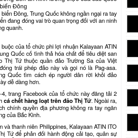
ở biển Đông
biển Đông, Trung Quốc không ngần ngại ra tay
ển đang đóng vai trò quan trọng đối với an ninh
ng quanh.
o buộc của tổ chức phi lợi nhuận Kalayaan ATIN
rung Quốc cố tình thả hóa chất để tiêu diệt san
ảo Thị Tứ thuộc quần đảo Trường Sa của Việt
đóng trái phép đảo này và gọi nó là Pag-asa.
ng Quốc tìm cách ép người dân rời khỏi đảo
này dễ dàng hơn.
-4, trang Facebook của tổ chức này đăng tải 2
nh
cá chết hàng loạt trên đảo Thị Tứ
. Ngoài ra,
ích chính quyền địa phương không ra tay ngăn
ng của Bắc Kinh.
ên và thanh niên Philippines, Kalayaan ATIN ITO
 Thị Tứ để phản đối hành động cải tạo, quân sự