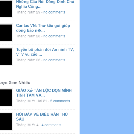
Những Câu Nói Đóng Đinh Chủ
Nghĩa Cộng...
Tháng Năm 29
-
no comments
Caritas VN: Thư kêu gọi giúp
đồng bào n�...
Tháng Năm 28
-
no comments
Tuyên bố phản đối An ninh TV,
VTV vu cáo ...
Tháng Năm 26
-
no comments
Được Xem Nhiều
GIÁO Xứ TÂN LỘC DỌN MÌNH
TĨNH TÂM VÀ...
Tháng Mười Hai 21
-
5 comments
HỎI ĐÁP VỀ ĐIỀU RĂN THỨ
SÁU
Tháng Mười 4
-
4 comments