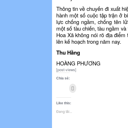
Thông tin về chuyến đi xuất h
hành một số cuộc tập trận ở b
lực chống ngầm, chống tên lử
một số tàu chiến, tàu ngầm và 
Hoa Xã không nói rõ địa điểm 
lên kế hoạch trong năm nay.
Thu Hằng
HOÀNG PHƯƠNG
[post-views]
Chia sẻ:
Bấm
Bấm
Share
Bấm
Bấm
Bấm
để
in
để
on
để
để
để
ra
(Opens
gửi
Facebook
chia
chia
chia
Like this:
in
cho
(Opens
sẻ
sẻ
sẻ
new
window)
Đang tải...
bạn
in
trên
trên
lên
bè
new
Google+
Twitter
LinkedIn
(Opens
window)
(Opens
(Opens
(Opens