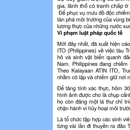
gia, lãnh thổ có tranh chấp 
Để phục vụ mưu đồ độc chiếm 
tàn phá môi trường của vùng bi
lương thực của những nước xu
Vi phạm luật pháp quốc tế
Mới đây nhất, đã xuất hiện cá
ITO (Philippines) về việc tàu T
hô và sinh vật biển quanh đ
Nam. Philippines đang chiếm 
Theo Kalayaan ATIN ITO, Tru
nhằm cô lập và chiếm giữ nơi 
Để tăng tính xác thực, hôm 30
hình ảnh được cho là chụp cả
họ còn đăng một lá thư chỉ tr
chặn hành vi hủy hoại môi trườ
Là tổ chức tập hợp các sinh vi
từng vài lần đi thuyền ra đảo