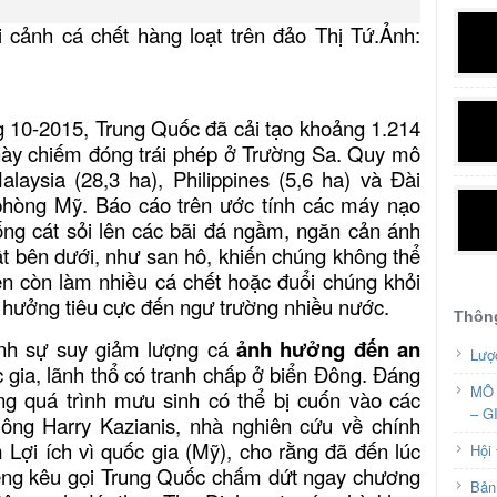
 cảnh cá chết hàng loạt trên đảo Thị Tứ.Ảnh:
ng 10-2015, Trung Quốc đã cải tạo khoảng 1.214
này chiếm đóng trái phép ở Trường Sa. Quy mô
aysia (28,3 ha), Philippines (5,6 ha) và Đài
phòng Mỹ. Báo cáo trên ước tính các máy nạo
ng cát sỏi lên các bãi đá ngầm, ngăn cản ánh
vật bên dưới, như san hô, khiến chúng không thể
rên còn làm nhiều cá chết hoặc đuổi chúng khỏi
hưởng tiêu cực đến ngư trường nhiều nước.
Thông
ịnh sự suy giảm lượng cá
ảnh hưởng đến an
Lượ
 gia, lãnh thổ có tranh chấp ở biển Đông. Đáng
MÔ 
ng quá trình mưu sinh có thể bị cuốn vào các
– G
, ông Harry Kazianis, nhà nghiên cứu về chính
 Lợi ích vì quốc gia (Mỹ), cho rằng đã đến lúc
Hội
iếng kêu gọi Trung Quốc chấm dứt ngay chương
Bản 