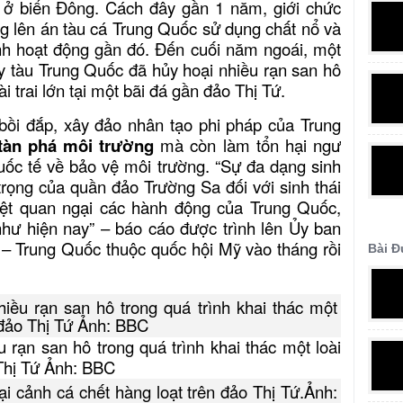
 ở biển Đông. Cách đây gần 1 năm, giới chức
ng lên án tàu cá Trung Quốc sử dụng chất nổ và
ình hoạt động gần đó. Đến cuối năm ngoái, một
 tàu Trung Quốc đã hủy hoại nhiều rạn san hô
ài trai lớn tại một bãi đá gần đảo Thị Tứ.
bồi đắp, xây đảo nhân tạo phi pháp của Trung
tàn phá môi trường
mà còn làm tổn hại ngư
uốc tế về bảo vệ môi trường. “Sự đa dạng sinh
rọng của quần đảo Trường Sa đối với sinh thái
iệt quan ngại các hành động của Trung Quốc,
như hiện nay” – báo cáo được trình lên Ủy ban
 – Trung Quốc thuộc quốc hội Mỹ vào tháng rồi
Bài 
 rạn san hô trong quá trình khai thác một loài
 Thị Tứ Ảnh: BBC