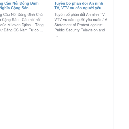
g Câu Nói Đóng Đinh
Tuyên bố phản đối An ninh
Nghĩa Cộng Sản...
TV, VTV vu cáo người yêu...
g Câu Nói Đóng Đinh Chủ
Tuyên bố phản đối An ninh TV,
a Cộng Sản Câu nói nổi
VTV vu cáo người yêu nước / A
 của Milovan Djilas – Tổng
Statement of Protest against
hư Đảng CS Nam Tư có ...
Public Security Television and
...