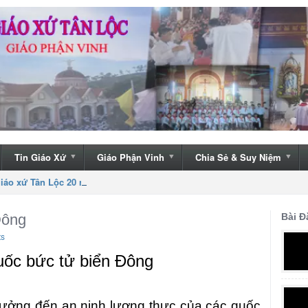
Tin Giáo Xứ
Giáo Phận Vinh
Chia Sẻ & Suy Niệm
iáo xứ Tân Lộc 20 năm thành lập
Đông
Bài Đ
ts
ốc bức tử biển Đông
ưởng đến an ninh lương thực của các quốc