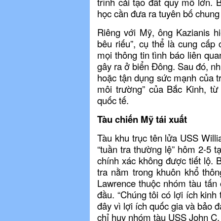
trình cải tạo đất quy mô lớn.
học cần đưa ra tuyên bố chung
Riêng với Mỹ, ông Kazianis h
bêu riếu”, cụ thể là cung cấp
mọi thông tin tình báo liên q
gây ra ở biển Đông. Sau đó, n
hoặc tận dụng sức mạnh của tr
môi trường” của Bắc Kinh, t
quốc tế.
Tàu chiến Mỹ tái xuất
Tàu khu trục tên lửa USS Will
“tuần tra thường lệ” hôm 2-5 t
chính xác không được tiết lộ. 
tra nằm trong khuôn khổ thô
Lawrence thuộc nhóm tàu tấn 
đầu. “Chúng tôi có lợi ích kinh
đây vì lợi ích quốc gia và bảo
chỉ huy nhóm tàu USS John C. 