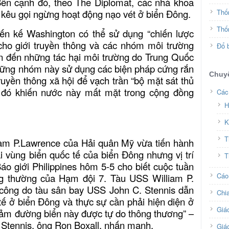
 Bên cạnh đó, theo The Diplomat, các nhà khoa
 kêu gọi ngừng hoạt động nạo vét ở biển Đông.
Thố
Thố
iến kế Washington có thể sử dụng “chiến lược
 cho giới truyền thông và các nhóm môi trường
Đổ b
uan đến những tác hại môi trường do Trung Quốc
hững nhóm này sử dụng các biện pháp cứng rắn
Chuy
uyền thông xã hội để vạch trần “bộ mặt sát thủ
ừ đó khiến nước này mất mặt trong cộng đồng
Các
H
K
T
iam P.Lawrence của Hải quân Mỹ vừa tiến hành
ại vùng biển quốc tế của biển Đông nhưng vị trí
T
Báo giới Philippines hôm 5-5 cho biết cuộc tuần
Cáo
ng thường của Hạm đội 7. Tàu USS William P.
công do tàu sân bay USS John C. Stennis dẫn
Chi
 tế ở biển Đông và thực sự cần phải hiện diện ở
Giá
 đảm đường biển này được tự do thông thương” –
Stennis, ông Ron Boxall, nhấn mạnh.
Giá