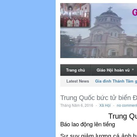
Trang chủ
Giáo Hội hoàn vũ
Latest News
Gia đình Thánh Tâm g
Trung Quốc bức tử biển 
Tháng Năm 6, 2016
-
Xã Hội
-
no commen
Trung Qu
Báo lao động lên tiếng
Sự suy giảm lượng cá ảnh h