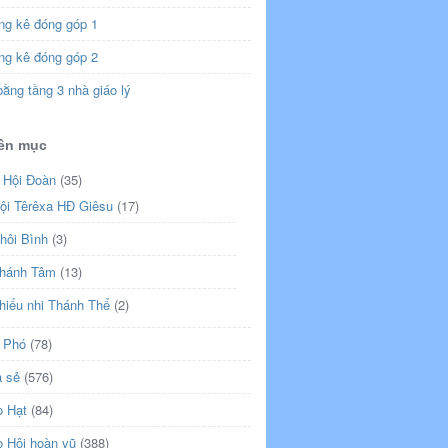
ng kê đóng góp 1
ng kê đóng góp 2
ằng tầng 3 nhà giáo lý
ên mục
 Hội Đoàn
(35)
ội Têrêxa HĐ Giêsu
(17)
hôi Bình
(3)
hánh Tâm
(13)
hiếu nhi Thánh Thể
(2)
 Phó
(78)
a sẻ
(576)
o Hạt
(84)
o Hội hoàn vũ
(388)