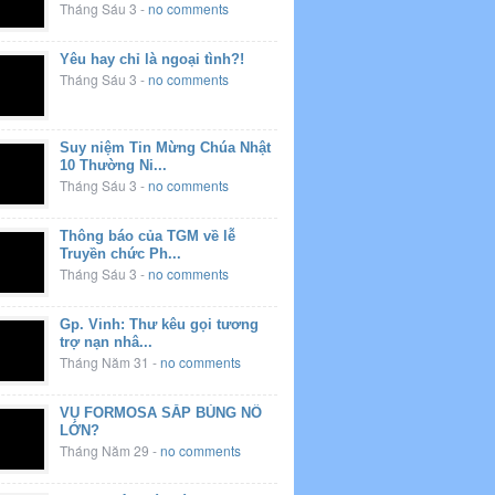
Tháng Sáu 3
-
no comments
Yêu hay chỉ là ngoại tình?!
Tháng Sáu 3
-
no comments
Suy niệm Tin Mừng Chúa Nhật
10 Thường Ni...
Tháng Sáu 3
-
no comments
Thông báo của TGM về lễ
Truyền chức Ph...
Tháng Sáu 3
-
no comments
Gp. Vinh: Thư kêu gọi tương
trợ nạn nhâ...
Tháng Năm 31
-
no comments
VỤ FORMOSA SẮP BÙNG NỔ
LỚN?
Tháng Năm 29
-
no comments