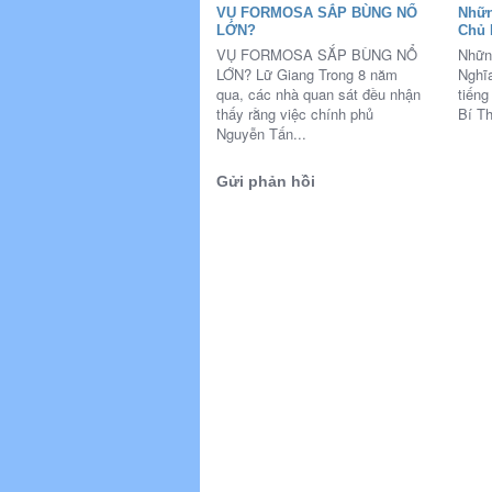
VỤ FORMOSA SẮP BÙNG NỔ
Nhữn
LỚN?
Chủ 
VỤ FORMOSA SẮP BÙNG NỔ
Nhữn
LỚN? Lữ Giang Trong 8 năm
Nghĩ
qua, các nhà quan sát đều nhận
tiếng
thấy rằng việc chính phủ
Bí T
Nguyễn Tấn...
Gửi phản hồi