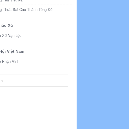
g Thừa Sai Các Thánh Tông Đồ
iáo Xứ
o Xứ Vạn Lộc
Hội Việt Nam
o Phận Vinh