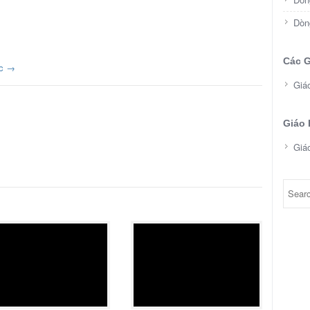
Dòn
Các G
ộc
→
Giá
Giáo 
Giá