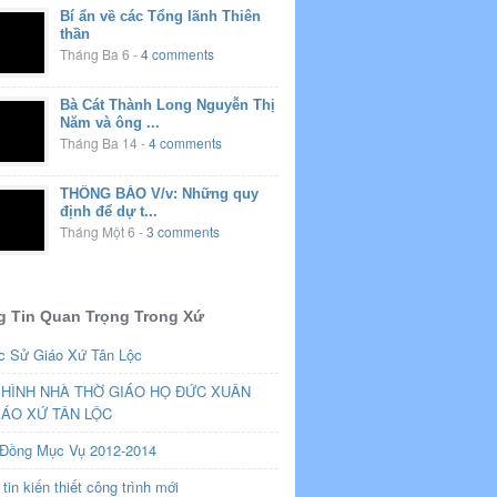
Bí ẩn về các Tổng lãnh Thiên
thần
Tháng Ba 6
-
4 comments
Bà Cát Thành Long Nguyễn Thị
Năm và ông ...
Tháng Ba 14
-
4 comments
THÔNG BÁO V/v: Những quy
định để dự t...
Tháng Một 6
-
3 comments
 Tin Quan Trọng Trong Xứ
c Sử Giáo Xứ Tân Lộc
HÌNH NHÀ THỜ GIÁO HỌ ĐỨC XUÂN
IÁO XỨ TÂN LỘC
 Đồng Mục Vụ 2012-2014
tin kiến thiết công trình mới