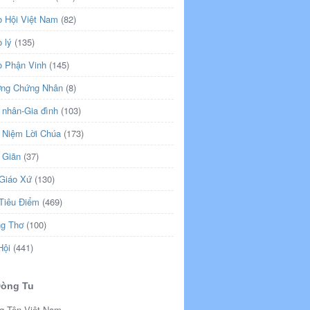
o Hội Việt Nam
(82)
 lý
(135)
o Phận Vinh
(145)
ng Chứng Nhân
(8)
 nhân-Gia đình
(103)
 Niệm Lời Chúa
(173)
 Giãn
(37)
 Giáo Xứ
(130)
 Tiêu Điểm
(469)
ng Thơ
(100)
Hội
(441)
Dòng Tu
g Tên Việt Nam