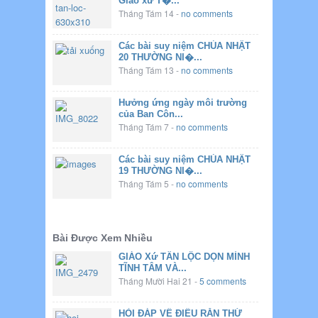
Giáo xứ T�...
Tháng Tám 14
-
no comments
Các bài suy niệm CHÚA NHẬT
20 THƯỜNG NI�...
Tháng Tám 13
-
no comments
Hưởng ứng ngày môi trường
của Ban Côn...
Tháng Tám 7
-
no comments
Các bài suy niệm CHÚA NHẬT
19 THƯỜNG NI�...
Tháng Tám 5
-
no comments
Bài Được Xem Nhiều
GIÁO Xứ TÂN LỘC DỌN MÌNH
TĨNH TÂM VÀ...
Tháng Mười Hai 21
-
5 comments
HỎI ĐÁP VỀ ĐIỀU RĂN THỨ