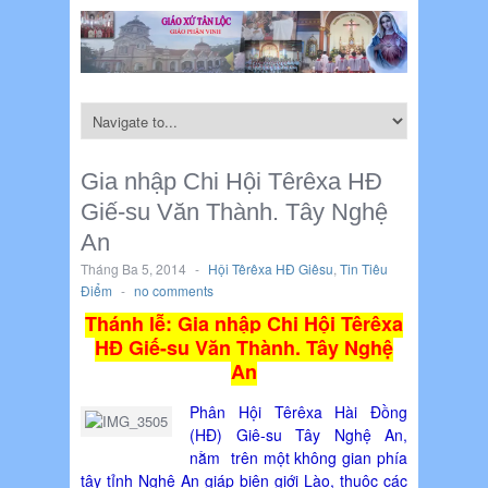
Gia nhập Chi Hội Têrêxa HĐ
Giế-su Văn Thành. Tây Nghệ
An
Tháng Ba 5, 2014
-
Hội Têrêxa HĐ Giêsu
,
Tin Tiêu
Điểm
-
no comments
Thánh lễ: Gia nhập Chi Hội Têrêxa
HĐ Giế-su Văn Thành. Tây Nghệ
An
Phân Hội Têrêxa Hài Đồng
(HĐ) Giê-su Tây Nghệ An,
nằm trên một không gian phía
tây tỉnh Nghệ An giáp biên giới Lào, thuộc các