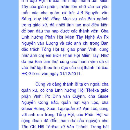
linh đạo Hội Têrêxa trên một mảnh đất Miền
Tây của giáo phận, trước tiên nhờ vào sự yêu
mến của cha quản xứ trẻ: J.B Nguyễn văn
Sáng, quý Hội đồng Mục vụ các Ban ngành
trong giáo xứ, đã nhiệt tình tạo mọi điều kiện
để ban đầu thu nạp được các thành viên. Cha
Linh hướng Phân Hội Miền Tây Nghệ An Px
Nguyễn văn Lượng và các anh chị trong Ban
đặc trách Tổng Hội tại giáo phận Vinh, cũng
như anh chị em BĐH Phân Hội Miền Tây. Nhờ
đó mà Ban lâm thời cùng các thành viên đã đi
vào thử tập theo linh đạo của chị thánh Têrêxa
HĐ Giê-su vào ngày 31/12/2011.
Cùng về dâng thánh lễ tạ ơn ngoài cha
quản xứ, có cha Linh hướng Hội Têrêxa giáo
phận Vinh: Px Đinh văn Quỳnh, cha Giuse
Nguyễn Công Bắc, quản hạt vạn Lọc, cha
Giuse Hoàng Xuân Lập quản xứ Vạn Lộc, cùng
với anh em trong Tổng Hội, các Phân Hội và
cộng đoàn đã đến tham dự cầu nguyện cho
Tân Chi Hội Têrêxa xứ Văn Thành. Trong bài