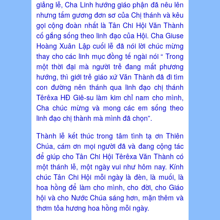
giảng lễ, Cha Linh hướng giáo phận đã nêu lên
nhưng tấm gương đơn sơ của Chị thánh và kêu
gọi cộng đoàn nhất là Tân Chi Hội Văn Thành
cố gắng sống theo linh đạo của Hội. Cha Giuse
Hoàng Xuân Lập cuối lễ đã nói lời chúc mừng
thay cho các linh mục đồng tế ngài nói “ Trong
một thời đại mà người trẻ đang mất phương
hướng, thì giới trẻ giáo xứ Văn Thành đã đi tìm
con đường nên thánh qua linh đạo chị thánh
Têrêxa HĐ Giê-su làm kim chỉ nam cho mình,
Cha chúc mừng và mong các em sống theo
linh đạo chị thành mà mình đã chọn”.
Thành lễ kết thúc trong tâm tình tạ ơn Thiên
Chúa, cám ơn mọi người đã và đang cộng tác
để giúp cho Tân Chi Hội Têrêxa Văn Thành có
một thánh lễ, một ngày vui như hôm nay. Kính
chúc Tân Chi Hội mỗi ngày là đèn, là muối, là
hoa hồng để làm cho mình, cho đời, cho Giáo
hội và cho Nước Chúa sáng hơn, mặn thêm và
thơm tỏa hương hoa hồng mỗi ngày.