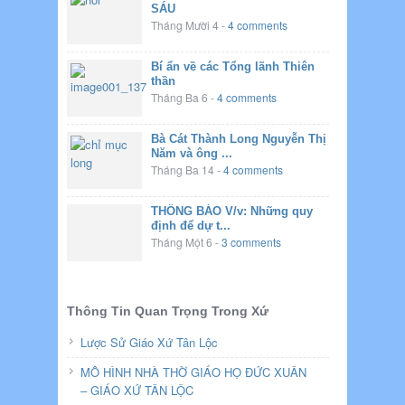
SÁU
Tháng Mười 4
-
4 comments
Bí ẩn về các Tổng lãnh Thiên
thần
Tháng Ba 6
-
4 comments
Bà Cát Thành Long Nguyễn Thị
Năm và ông ...
Tháng Ba 14
-
4 comments
THÔNG BÁO V/v: Những quy
định để dự t...
Tháng Một 6
-
3 comments
Thông Tin Quan Trọng Trong Xứ
Lược Sử Giáo Xứ Tân Lộc
MÔ HÌNH NHÀ THỜ GIÁO HỌ ĐỨC XUÂN
– GIÁO XỨ TÂN LỘC