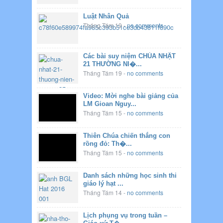
Luật Nhân Quả
Tháng Tám 19
-
no comments
Các bài suy niệm CHÚA NHẬT
21 THƯỜNG NI�...
Tháng Tám 19
-
no comments
Video: Mời nghe bài giảng của
LM Gioan Nguy...
Tháng Tám 15
-
no comments
Thiên Chúa chiến thắng con
rồng đỏ: Th�...
Tháng Tám 15
-
no comments
Danh sách những học sinh thi
giáo lý hạt ...
Tháng Tám 14
-
no comments
Lịch phụng vụ trong tuần –