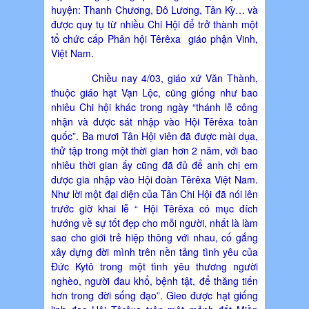
huyện: Thanh Chương, Đô Lương, Tân Kỳ… và
được quy tụ từ nhiều Chi Hội để trở thành một
tổ chức cấp Phân hội Têrêxa giáo phận Vinh,
Việt Nam.
Chiều nay 4/03, giáo xứ Văn Thành,
thuộc giáo hạt Vạn Lộc, cũng giống như bao
nhiêu Chi hội khác trong ngày “thánh lễ công
nhận và được sát nhập vào Hội Têrêxa toàn
quốc”. Ba mươi Tân Hội viên đã được mài dụa,
thử tập trong một thời gian hơn 2 năm, với bao
nhiêu thời gian ấy cũng đã đủ để anh chị em
được gia nhập vào Hội đoàn Têrêxa Việt Nam.
Như lời một đại diện của Tân Chi Hội đã nói lên
trước giờ khai lễ “ Hội Têrêxa có mục đích
hướng về sự tốt đẹp cho mỗi người, nhất là làm
sao cho giới trẻ hiệp thông với nhau, cố gắng
xây dựng đời mình trên nền tảng tình yêu của
Đức Kytô trong một tình yêu thương người
nghèo, người đau khổ, bệnh tật, để thăng tiến
hơn trong đời sống đạo”. Gieo được hạt giống