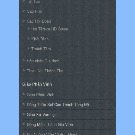
Tin Tức
Cáo Phó
Các Hội Đoàn
Hội Têrêxa HĐ Giêsu
Khôi Bình
Thánh Tâm
Hôn nhân-Gia đình
Thiếu Nhi Thánh Thể
Giáo Phận Vinh
Giáo Phận Vinh
Dòng Thừa Sai Các Thánh Tông Đồ
Giáo Xứ Vạn Lộc
Dòng Mến Thánh Giá Vinh
Đại Chủng Viện Vinh – Thanh