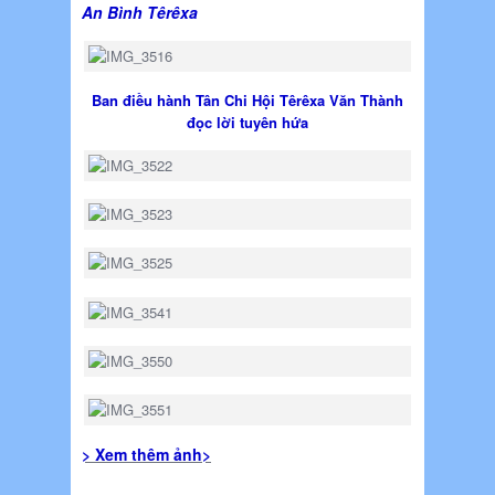
An Bình Têrêxa
Ban điều hành Tân Chi Hội Têrêxa Văn Thành
đọc lời tuyên hứa
> Xem thêm ảnh>