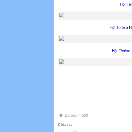
Hội Tê
Hội Têrêxa 
Hội Têrêxa
Đã xem:
1 553
Chia sẻ: