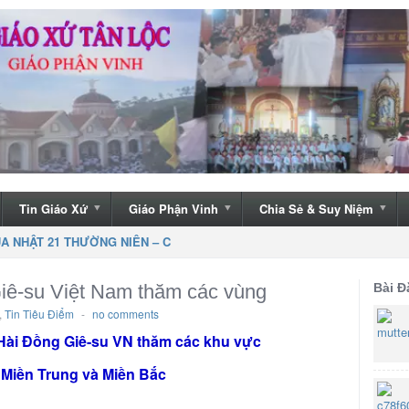
Tin Giáo Xứ
Giáo Phận Vinh
Chia Sẻ & Suy Niệm
sinh thi giáo lý hạt Cửa Lò được giải thưởng năm học 2015 – 2016
iê-su Việt Nam thăm các vùng
Bài Đ
,
Tin Tiêu Điểm
-
no comments
 Hài Đồng Giê-su VN thăm các khu vực
 Miền Trung và Miền Bắc