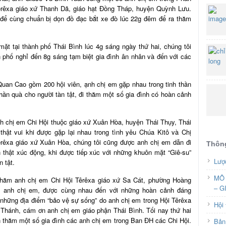
rêxa giáo xứ Thanh Dã, giáo hạt Đồng Tháp, huyện Quỳnh Lưu.
 để cùng chuẩn bị dọn đồ đạc bắt xe đò lúc 22g đêm để ra thăm
t tại thành phố Thái Bình lúc 4g sáng ngày thứ hai, chúng tôi
 phố nghỉ đến 8g sáng tạm biệt gia đình ân nhân và đến với các
uan Cao gồm 200 hội viên, ạnh chị em gặp nhau trong tinh thần
ần quà cho người tàn tật, đi thăm một số gia đình có hoàn cảnh
h chị em Chi Hội thuộc giáo xứ Xuân Hòa, huyện Thái Thụy, Thái
hật vui khi được gặp lại nhau trong tình yêu Chúa Kitô và Chị
êrêxa giáo xứ Xuân Hòa, chúng tôi cũng được anh chị em dẫn đi
Thông
thật xúc động, khi được tiếp xúc với những khuôn mặt “Giê-su”
Lượ
 tật.
MÔ 
thăm anh chị em Chi Hội Têrêxa giáo xứ Sa Cát, phường Hoàng
– G
ăm anh chị em, được cùng nhau đến với những hoàn cảnh đáng
những địa điểm “bảo vệ sự sống” do anh chị em trong Hội Têrêxa
Hội
Thánh, cám ơn anh chị em giáo phận Thái Bình. Tối nay thứ hai
n thăm một số gia đình các anh chị em trong Ban ĐH các Chi Hội.
Bản 