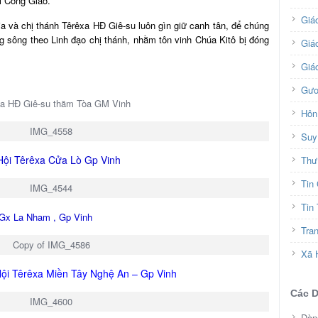
i Công Giáo.
Giá
 và chị thánh Têrêxa HĐ Giê-su luôn gìn giữ canh tân, để chúng
ng sông theo Linh đạo chị thánh, nhằm tôn vinh Chúa Kitô bị đóng
Giáo
Giá
Gươ
xa HĐ Giê-su thăm Tòa GM Vinh
Hôn
Suy
Hội Têrêxa Cửa Lò Gp Vinh
Thư
Tin
Tin
Gx La Nham , Gp Vinh
Tra
Xã 
ội Têrêxa Miền Tây Nghệ An – Gp Vinh
Các 
Dòn