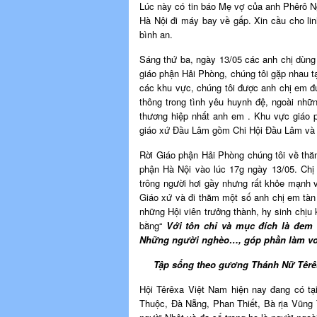
Lúc này có tin báo Mẹ vợ của anh Phêrô Ng
Hà Nội đi máy bay về gấp. Xin cầu cho li
bình an.
Sáng thứ ba, ngày 13/05 các anh chị dùng
giáo phận Hải Phòng, chúng tôi gặp nhau 
các khu vực, chúng tôi được anh chị em đư
thông trong tình yêu huynh đệ, ngoài nhữ
thương hiệp nhất anh em . Khu vực giáo 
giáo xứ Đầu Lâm gồm Chi Hội Đầu Lâm và 
Rời Giáo phận Hải Phòng chúng tôi về thă
phận Hà Nội vào lúc 17g ngày 13/05. Chị
trông người hơi gầy nhưng rất khỏe mạnh 
Giáo xứ và đi thăm một số anh chị em tàn t
những Hội viên trưởng thành, hy sinh chịu
bằng“
Với tôn chỉ và mục đích là đem
Những người nghèo…, góp phần làm vơ
T
ập sống theo gương Thánh Nữ Têr
Hội Têrêxa Việt Nam hiện nay đang có tạ
Thuộc, Đà Nẵng, Phan Thiết, Bà rịa Vũng T