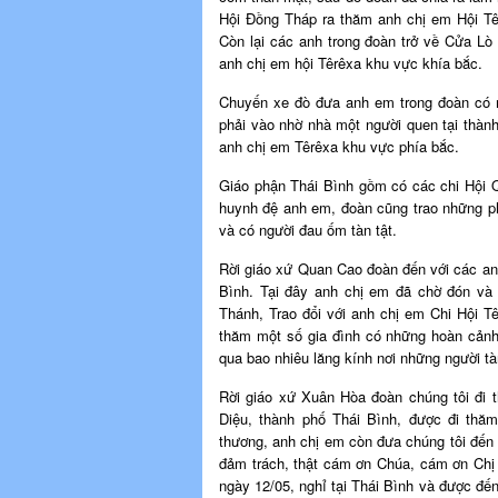
Hội Đồng Tháp ra thăm anh chị em Hội Tê
Còn lại các anh trong đoàn trở về Cửa Lò
anh chị em hội Têrêxa khu vực khía bắc.
Chuyến xe đò đưa anh em trong đoàn có mặ
phải vào nhờ nhà một người quen tại thành
anh chị em Têrêxa khu vực phía bắc.
Giáo phận Thái Bình gồm có các chi Hội Q
huynh đệ anh em, đoàn cũng trao những ph
và có người đau ốm tàn tật.
Rời giáo xứ Quan Cao đoàn đến với các an
Bình. Tại đây anh chị em đã chờ đón và t
Thánh, Trao đổi với anh chị em Chi Hội T
thăm một số gia đình có những hoàn cảnh 
qua bao nhiêu lăng kính nơi những người tàn
Rời giáo xứ Xuân Hòa đoàn chúng tôi đi 
Diệu, thành phố Thái Bình, được đi th
thương, anh chị em còn đưa chúng tôi đến 
đảm trách, thật cám ơn Chúa, cám ơn Chị 
ngày 12/05, nghỉ tại Thái Bình và được đế