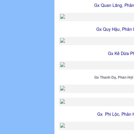
Gx Quan Lãng, Phân
Gx Quy Hậu, Phân 
Gx Kẻ Dừa Ph
Gx Thanh Dạ, Phân Hội
Gx Phi Lộc, Phân 