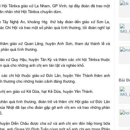
 Hội Têrêxa giáo xứ La Nham, GP Vinh, tại đây đoàn đã trao một
hân nhân nhờ Hội Têrêxa chuyển dùm.
n Tây Nghệ An, khoảng 16g thứ bảy đoàn đến giáo xứ Sơn La,
 Chi Hội và trao một số phần quà tình thương, tối đoàn nghỉ tại
 thăm giáo xứ Quan Lãng, huyện Anh Sơn, tham dự thánh lễ và
 phần quà tình thương.
iáo xứ Quy Hậu, huyện Tân Kỳ và thăm các chi hội Têrêxa thuộc
n quà cho những anh chị em tàn tật và nghèo khổ.
 các chi hội thuộc giáo xứ Đức Lân, huyện Yên Thành thăm anh
Bài 
ình thương cho những hoàn cảnh đáng thương.
 chị em giáo xứ Kẻ Dừa, hạt Kẻ Dừa, huyện Yên Thành.
phần quà tình thương, đoàn trở về thăm chi Hội giáo xứ Đức Lân
Chúa Nhật đã tạo cho đoàn gặp gỡ anh chị em và trao những phần
ổ.
huyện Diễn Châu được cha xứ và anh chị em đón tiếp trong bữa
 hai, anh Giuse Vũ Đình Tuấn cùng một số anh chị em trong Phân