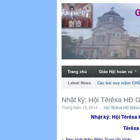
Trang chủ
Giáo Hội hoàn vũ
Latest News
Danh sách những học 
Nhật ký: Hội Têrêxa HĐ G
Tháng Năm 19, 2014
-
Hội Têrêxa HĐ Giêsu
Nhật ký: Hội Têrêxa
Têrêxa
> Xem hình thăm Miền Trung Gp Vinh>