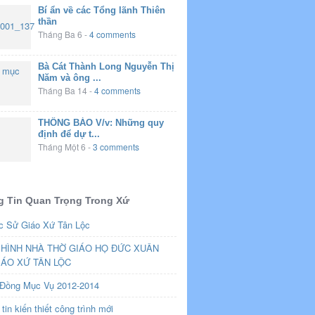
Bí ẩn về các Tổng lãnh Thiên
thần
Tháng Ba 6
-
4 comments
Bà Cát Thành Long Nguyễn Thị
Năm và ông ...
Tháng Ba 14
-
4 comments
THÔNG BÁO V/v: Những quy
định để dự t...
Tháng Một 6
-
3 comments
 Tin Quan Trọng Trong Xứ
c Sử Giáo Xứ Tân Lộc
HÌNH NHÀ THỜ GIÁO HỌ ĐỨC XUÂN
IÁO XỨ TÂN LỘC
 Đồng Mục Vụ 2012-2014
tin kiến thiết công trình mới