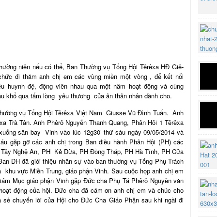
hường niên nếu có thể, Ban Thường vụ Tổng Hội Têrêxa HĐ Giê-
chức đi thăm anh chị em các vùng miền một vòng , để kết nối
yêu huynh đệ, động viên nhau qua một năm hoạt động và cùng
đau khổ qua tấm lòng yêu thương của ân thân nhân dành cho.
hường vụ Tổng Hội Têrêxa Việt Nam Giusse Vũ Đình Tuấn. Anh
xa Trà Tân. Anh Phêrô Nguyễn Thanh Quang, Phân Hôi 1 Têrêxa
xuống sân bay Vinh vào lúc 12g30’ thứ sáu ngày 09/05/2014 và
sáu gặp gỡ các anh chị trong Ban điều hành Phân Hội (PH) các
PH Tây Nghệ An, PH Kẻ Dừa, PH Đồng Tháp, PH Hà Tĩnh, PH Cửa
 Ban ĐH đã giới thiệu nhân sự vào ban thường vụ Tổng Phụ Trách
a khu vực Miền Trung, giáo phận Vinh. Sau cuộc họp anh chị em
 giám Mục giáo phận Vinh gặp Đức cha Phụ Tá Phêrô Nguyễn văn
nh hoạt động của hội. Đức cha đã cám ơn anh chị em và chúc cho
a sẻ chuyển lời của Hội cho Đức Cha Giáo Phận sau khi ngài đi