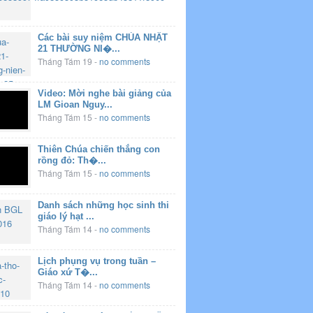
Các bài suy niệm CHÚA NHẬT
21 THƯỜNG NI�...
Tháng Tám 19
-
no comments
Video: Mời nghe bài giảng của
LM Gioan Nguy...
Tháng Tám 15
-
no comments
Thiên Chúa chiến thắng con
rồng đỏ: Th�...
Tháng Tám 15
-
no comments
Danh sách những học sinh thi
giáo lý hạt ...
Tháng Tám 14
-
no comments
Lịch phụng vụ trong tuần –
Giáo xứ T�...
Tháng Tám 14
-
no comments