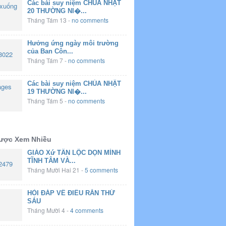
Các bài suy niệm CHÚA NHẬT
20 THƯỜNG NI�...
Tháng Tám 13
-
no comments
Hưởng ứng ngày môi trường
của Ban Côn...
Tháng Tám 7
-
no comments
Các bài suy niệm CHÚA NHẬT
19 THƯỜNG NI�...
Tháng Tám 5
-
no comments
Được Xem Nhiều
GIÁO Xứ TÂN LỘC DỌN MÌNH
TĨNH TÂM VÀ...
Tháng Mười Hai 21
-
5 comments
HỎI ĐÁP VỀ ĐIỀU RĂN THỨ
SÁU
Tháng Mười 4
-
4 comments