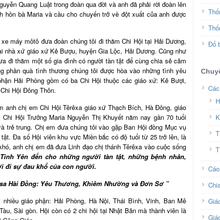
uyễn Quang Luật trong đoàn qua đời và anh đã phải rời đoàn lên
Thố
nh hồn bà Maria và cầu cho chuyến trở về đột xuất của anh được
Thố
 xe máy môtô đưa đoàn chúng tôi đi thăm Chi Hội tại Hải Dương,
Đổ b
tại nhà xứ giáo xứ Kẻ Bượu, huyện Gia Lộc, Hải Dương. Cũng như
a đi thăm một số gia đình có người tàn tật để cùng chia sẻ cảm
ng phần quà tình thương chúng tôi được hòa vào những tình yêu
Chuy
phận Hải Phòng gồm có ba Chi Hội thuộc các giáo xứ: Kẻ Bượi,
Các
Chi Hội Đông Thôn.
H
m anh chị em Chi Hội Têrêxa giáo xứ Thạch Bích, Hà Đông, giáo
 Chi Hội Trưởng Maria Nguyễn Thị Khuyết năm nay gần 70 tuổi
K
và trẻ trung. Chị em đưa chúng tôi vào gặp Ban Hội đồng Mục vụ
T
ật. Đa số Hội viên khu vực Miền bắc có độ tuổi từ 25 trở lên, là
 khó, anh chị em đã đưa Linh đạo chị thánh Têrêxa vào cuộc sống
T
 Tình Yên đến cho những người tàn tật, những bệnh nhân,
i đi sự
đau khổ
của
con người
.
Cáo
êsa Hài Đồng: Yêu Thương, Khiêm Nhường và Đơn Sơ ”
Chi
i nhiều giáo phận: Hải Phòng, Hà Nội, Thái Bình, Vinh, Ban Mê
Giá
àu, Sài gòn. Hội còn có 2 chi hội tại Nhật Bản mà thành viên là
Giá