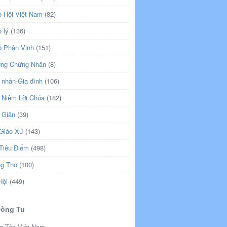
o Hội Việt Nam
(82)
 lý
(136)
o Phận Vinh
(151)
ng Chứng Nhân
(8)
 nhân-Gia đình
(106)
 Niệm Lời Chúa
(182)
 Giãn
(39)
 Giáo Xứ
(143)
 Tiêu Điểm
(498)
ng Thơ
(100)
Hội
(449)
Dòng Tu
g Tên Việt Nam