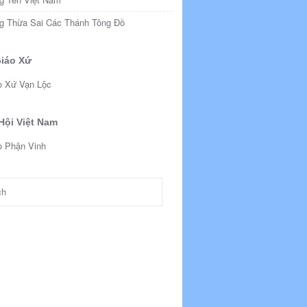
g Thừa Sai Các Thánh Tông Đồ
iáo Xứ
o Xứ Vạn Lộc
Hội Việt Nam
o Phận Vinh