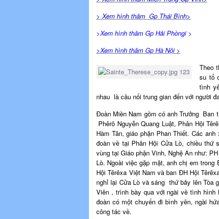
> Xem hình thăm Gp Thái Bình>
>Xem hình thăm Gp Hải Phòngi >
>Xem hình thăm Gp Hà Nội >
Theo t
su tổ 
tình 
nhau là cầu nối trung gian đến với người 
Đoàn Miền Nam gồm có anh Trưởng Ban t
Phêrô Nguyễn Quang Luật, Phân Hội Têrê
Hàm Tân, giáo phận Phan Thiết. Các anh 
đoàn về tại Phân Hội Cửa Lò, chiều thứ 
vùng tại Giáo phận Vinh, Nghệ An như: 
Lò. Ngoài việc gặp mặt, anh chị em trong
Hội Têrêxa Việt Nam và ban ĐH Hội Têrêx
nghỉ lại Cửa Lò và sáng thứ bảy lên Tòa
Viên , trình bày qua với ngài về tình hì
đoàn có một chuyến đi bình yên, ngài hứ
công tác về.