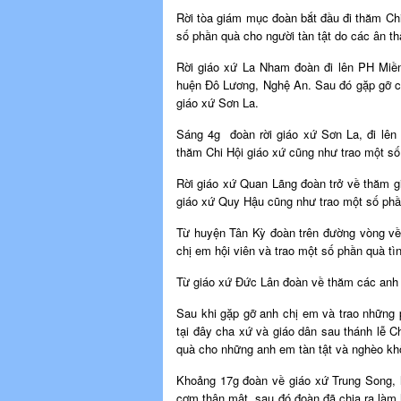
Rời tòa giám mục đoàn bắt đầu đi thăm Chi
số phần quà cho người tàn tật do các ân t
Rời giáo xứ La Nham đoàn đi lên PH Miề
huện Đô Lương, Nghệ An. Sau đó gặp gỡ các
giáo xứ Sơn La.
Sáng 4g đoàn rời giáo xứ Sơn La, đi lên
thăm Chi Hội giáo xứ cũng như trao một số
Rời giáo xứ Quan Lãng đoàn trở về thăm g
giáo xứ Quy Hậu cũng như trao một số phầ
Từ huyện Tân Kỳ đoàn trên đường vòng về
chị em hội viên và trao một số phần quà t
Từ giáo xứ Đức Lân đoàn về thăm các anh
Sau khi gặp gỡ anh chị em và trao những 
tại đây cha xứ và giáo dân sau thánh lễ 
quà cho những anh em tàn tật và nghèo kh
Khoảng 17g đoàn về giáo xứ Trung Song, 
cơm thân mật, sau đó đoàn đã chia ra làm