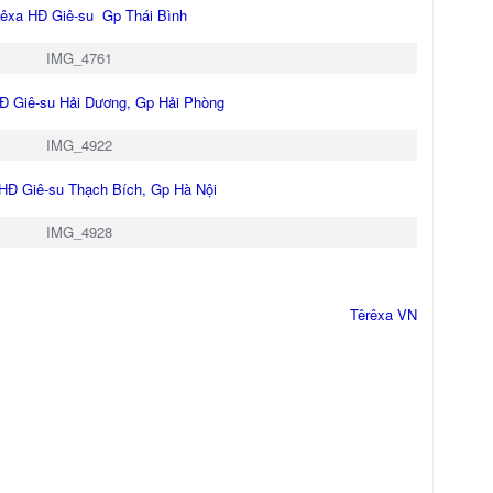
rêxa HĐ Giê-su Gp Thái Bình
HĐ Giê-su Hải Dương, Gp Hải Phòng
 HĐ Giê-su Thạch Bích, Gp Hà Nội
Têrêxa VN