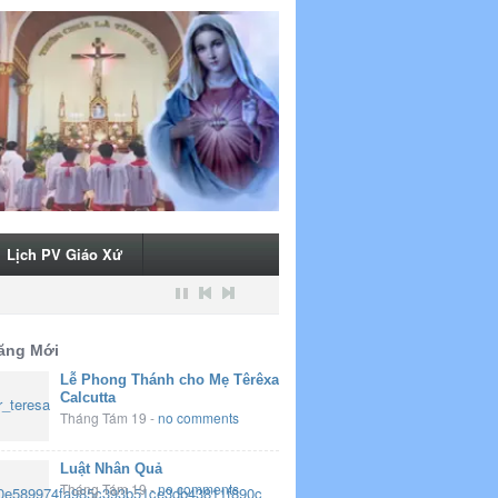
Lịch PV Giáo Xứ
ăng Mới
Lễ Phong Thánh cho Mẹ Têrêxa
Calcutta
Tháng Tám 19
-
no comments
Luật Nhân Quả
Tháng Tám 19
-
no comments