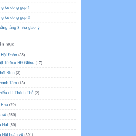
ng kê đóng góp 1
ng kê đóng góp 2
ằng tầng 3 nhà giáo lý
ên mục
 Hội Đoàn
(35)
ội Têrêxa HĐ Giêsu
(17)
hôi Bình
(3)
hánh Tâm
(13)
hiếu nhi Thánh Thể
(2)
 Phó
(79)
a sẻ
(589)
o Hạt
(89)
o Hội hoàn vũ
(391)