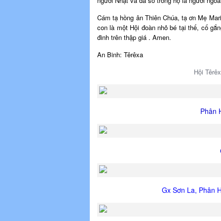
người Nhật và đa số trong họ là người ngoà
Cám tạ hồng ân Thiên Chúa, tạ ơn Mẹ Maria
con là một Hội đoàn nhỏ bé tại thế, cố gắ
đinh trên thập giá . Amen.
An Binh: Têrêxa
Hội Têrê
Phân 
Gx Sơn La, Phân H